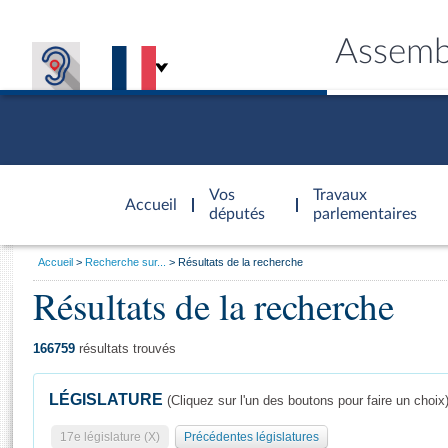
Assemb
Accèder à
la page
Vos
Travaux
Accueil
d'accueil
députés
parlementaires
Vous
Accueil
Recherche sur...
Résultats de la recherche
êtes
Résultats de la recherche
Général
ici
CONNEX
TRAVA
CONNA
DÉC
:
166759
résultats trouvés
LÉGISLATURE
(Cliquez sur l'un des boutons pour faire un choix
17e législature (X)
Précédentes législatures