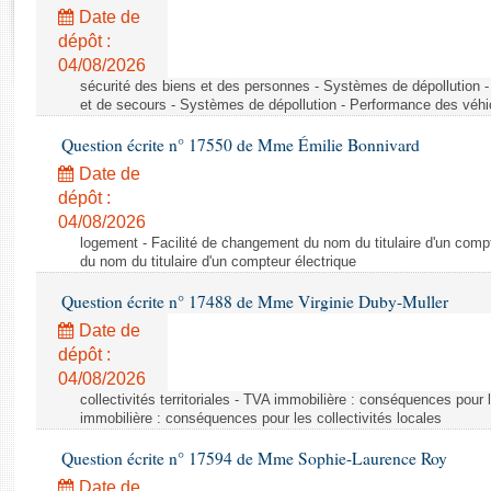
Rapports d'enquête
Date de
Rapports législatifs
dépôt :
Rapports sur l'application des lois
04/08/2026
Baromètre de l’application des lois
sécurité des biens et des personnes - Systèmes de dépollution 
et de secours - Systèmes de dépollution - Performance des véhi
Question écrite n° 17550 de Mme Émilie Bonnivard
Dossiers législatifs
Date de
Budget et sécurité sociale
dépôt :
Questions écrites et orales
04/08/2026
Comptes rendus des débats
logement - Facilité de changement du nom du titulaire d'un compt
du nom du titulaire d'un compteur électrique
Question écrite n° 17488 de Mme Virginie Duby-Muller
Date de
dépôt :
04/08/2026
collectivités territoriales - TVA immobilière : conséquences pour 
immobilière : conséquences pour les collectivités locales
Question écrite n° 17594 de Mme Sophie-Laurence Roy
Date de