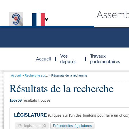
Assemb
Accèder à
la page
Vos
Travaux
Accueil
d'accueil
députés
parlementaires
Vous
Accueil
Recherche sur...
Résultats de la recherche
êtes
Résultats de la recherche
Général
ici
CONNEX
TRAVA
CONNA
DÉC
:
166759
résultats trouvés
LÉGISLATURE
(Cliquez sur l'un des boutons pour faire un choix
17e législature (X)
Précédentes législatures