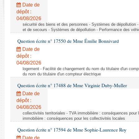
Rapports d'enquête
Date de
Rapports législatifs
dépôt :
Rapports sur l'application des lois
04/08/2026
Baromètre de l’application des lois
sécurité des biens et des personnes - Systèmes de dépollution 
et de secours - Systèmes de dépollution - Performance des véhi
Question écrite n° 17550 de Mme Émilie Bonnivard
Dossiers législatifs
Date de
Budget et sécurité sociale
dépôt :
Questions écrites et orales
04/08/2026
Comptes rendus des débats
logement - Facilité de changement du nom du titulaire d'un compt
du nom du titulaire d'un compteur électrique
Question écrite n° 17488 de Mme Virginie Duby-Muller
Date de
dépôt :
04/08/2026
collectivités territoriales - TVA immobilière : conséquences pour 
immobilière : conséquences pour les collectivités locales
Question écrite n° 17594 de Mme Sophie-Laurence Roy
Date de