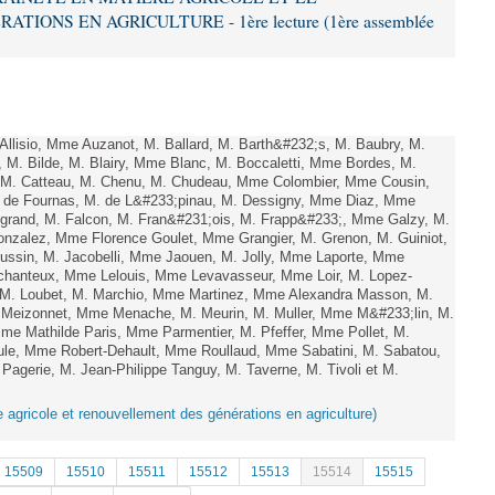
ONS EN AGRICULTURE - 1ère lecture (1ère assemblée
lisio, Mme Auzanot, M. Ballard, M. Barth&#232;s, M. Baubry, M.
, M. Bilde, M. Blairy, Mme Blanc, M. Boccaletti, Mme Bordes, M.
r, M. Catteau, M. Chenu, M. Chudeau, Mme Colombier, Mme Cousin,
 de Fournas, M. de L&#233;pinau, M. Dessigny, Mme Diaz, Mme
rand, M. Falcon, M. Fran&#231;ois, M. Frapp&#233;, Mme Galzy, M.
. Gonzalez, Mme Florence Goulet, Mme Grangier, M. Grenon, M. Guiniot,
ussin, M. Jacobelli, Mme Jaouen, M. Jolly, Mme Laporte, Mme
hanteux, Mme Lelouis, Mme Levavasseur, Mme Loir, M. Lopez-
, M. Loubet, M. Marchio, Mme Martinez, Mme Alexandra Masson, M.
Meizonnet, Mme Menache, M. Meurin, M. Muller, Mme M&#233;lin, M.
e Mathilde Paris, Mme Parmentier, M. Pfeffer, Mme Pollet, M.
e, Mme Robert-Dehault, Mme Roullaud, Mme Sabatini, M. Sabatou,
agerie, M. Jean-Philippe Tanguy, M. Taverne, M. Tivoli et M.
e agricole et renouvellement des générations en agriculture)
15509
15510
15511
15512
15513
15514
15515