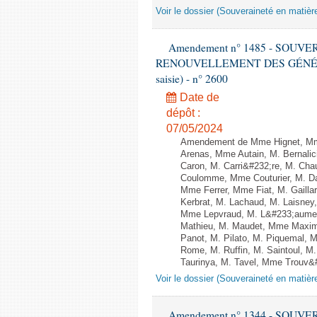
Voir le dossier (Souveraineté en matièr
Amendement n° 1485 - SOUV
RENOUVELLEMENT DES GÉNÉRATI
saisie) - n° 2600
Date de
dépôt :
07/05/2024
Amendement de Mme Hignet, Mme
Arenas, Mme Autain, M. Bernalic
Caron, M. Carri&#232;re, M. Cha
Coulomme, Mme Couturier, M. Da
Mme Ferrer, Mme Fiat, M. Gaill
Kerbrat, M. Lachaud, M. Laisne
Mme Lepvraud, M. L&#233;aument
Mathieu, M. Maudet, Mme Maxim
Panot, M. Pilato, M. Piquemal,
Rome, M. Ruffin, M. Saintoul, 
Taurinya, M. Tavel, Mme Trouv&#
Voir le dossier (Souveraineté en matièr
Amendement n° 1344 - SOUV