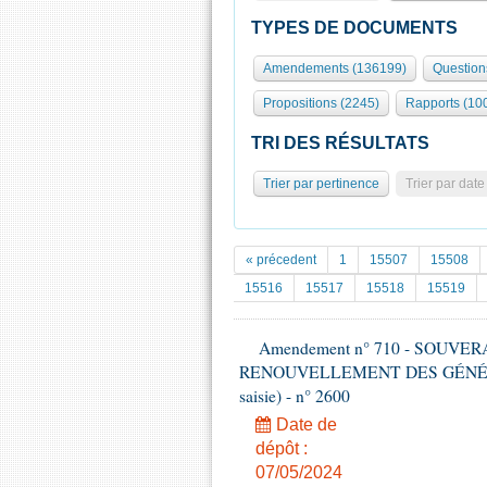
TYPES DE DOCUMENTS
Amendements (136199)
Question
Propositions (2245)
Rapports (10
TRI DES RÉSULTATS
Trier par pertinence
Trier par date
« précedent
1
15507
15508
15516
15517
15518
15519
Amendement n° 710 - SOUVE
RENOUVELLEMENT DES GÉNÉRATI
saisie) - n° 2600
Date de
dépôt :
07/05/2024