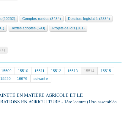
s (20252)
Comptes-rendus (3434)
Dossiers législatifs (2834)
01)
Textes adoptés (693)
Projets de lois (101)
 (X)
15509
15510
15511
15512
15513
15514
15515
15520
16676
suivant »
RAINETÉ EN MATIÈRE AGRICOLE ET LE
ONS EN AGRICULTURE - 1ère lecture (1ère assemblée