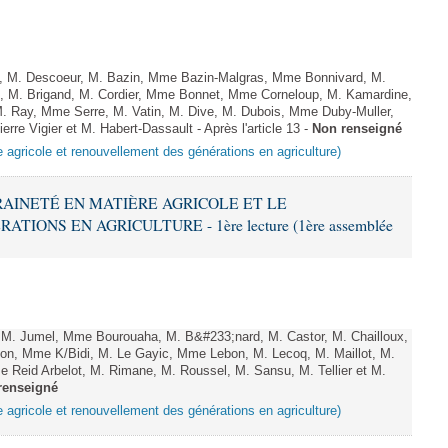
 M. Descoeur, M. Bazin, Mme Bazin-Malgras, Mme Bonnivard, M.
, M. Brigand, M. Cordier, Mme Bonnet, Mme Corneloup, M. Kamardine,
. Ray, Mme Serre, M. Vatin, M. Dive, M. Dubois, Mme Duby-Muller,
rre Vigier et M. Habert-Dassault - Après l'article 13 -
Non renseigné
e agricole et renouvellement des générations en agriculture)
ERAINETÉ EN MATIÈRE AGRICOLE ET LE
ONS EN AGRICULTURE - 1ère lecture (1ère assemblée
. Jumel, Mme Bourouaha, M. B&#233;nard, M. Castor, M. Chailloux,
lon, Mme K/Bidi, M. Le Gayic, Mme Lebon, M. Lecoq, M. Maillot, M.
Reid Arbelot, M. Rimane, M. Roussel, M. Sansu, M. Tellier et M.
renseigné
e agricole et renouvellement des générations en agriculture)