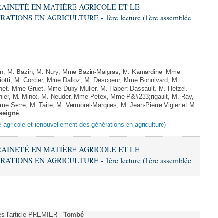
ERAINETÉ EN MATIÈRE AGRICOLE ET LE
ONS EN AGRICULTURE - 1ère lecture (1ère assemblée
n, M. Bazin, M. Nury, Mme Bazin-Malgras, M. Kamardine, Mme
iotti, M. Cordier, Mme Dalloz, M. Descoeur, Mme Bonnivard, M.
net, Mme Gruet, Mme Duby-Muller, M. Habert-Dassault, M. Hetzel,
er, M. Minot, M. Neuder, Mme Petex, Mme P&#233;rigault, M. Ray,
me Serre, M. Taite, M. Vermorel-Marques, M. Jean-Pierre Vigier et M.
seigné
e agricole et renouvellement des générations en agriculture)
ERAINETÉ EN MATIÈRE AGRICOLE ET LE
ONS EN AGRICULTURE - 1ère lecture (1ère assemblée
s l'article PREMIER -
Tombé