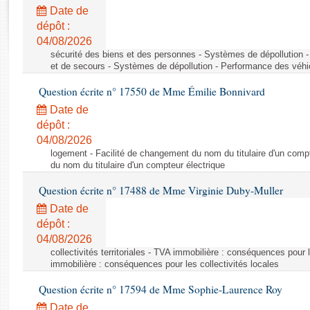
Rapports d'enquête
Date de
Rapports législatifs
dépôt :
Rapports sur l'application des lois
04/08/2026
Baromètre de l’application des lois
sécurité des biens et des personnes - Systèmes de dépollution 
et de secours - Systèmes de dépollution - Performance des véhi
Question écrite n° 17550 de Mme Émilie Bonnivard
Dossiers législatifs
Date de
Budget et sécurité sociale
dépôt :
Questions écrites et orales
04/08/2026
Comptes rendus des débats
logement - Facilité de changement du nom du titulaire d'un compt
du nom du titulaire d'un compteur électrique
Question écrite n° 17488 de Mme Virginie Duby-Muller
Date de
dépôt :
04/08/2026
collectivités territoriales - TVA immobilière : conséquences pour 
immobilière : conséquences pour les collectivités locales
Question écrite n° 17594 de Mme Sophie-Laurence Roy
Date de