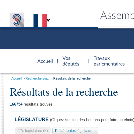
Assemb
Accèder à
la page
Vos
Travaux
Accueil
d'accueil
députés
parlementaires
Vous
Accueil
Recherche sur...
Résultats de la recherche
êtes
Résultats de la recherche
Général
ici
CONNEX
TRAVA
CONNA
DÉC
:
166754
résultats trouvés
LÉGISLATURE
(Cliquez sur l'un des boutons pour faire un choix
17e législature (X)
Précédentes législatures