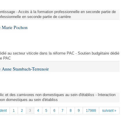
entissage - Accès à la formation professionnelle en seconde partie de
ofessionnelle en seconde partie de carrière
e Marie Pochon
dédié au secteur viticole dans la réforme PAC - Soutien budgétaire dédié
rme PAC
e Anne Stambach-Terrenoir
blic et des carnivores non domestiques au sein d'établiss - Interaction
 non domestiques au sein d'établiss
dent
1
2
3
4
5
6
7
8
9
17988
suivant »