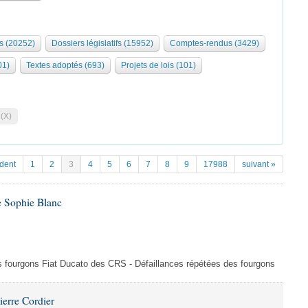
s (20252)
Dossiers législatifs (15952)
Comptes-rendus (3429)
01)
Textes adoptés (693)
Projets de lois (101)
 (X)
dent
1
2
3
4
5
6
7
8
9
17988
suivant »
e Sophie Blanc
es fourgons Fiat Ducato des CRS - Défaillances répétées des fourgons
ierre Cordier