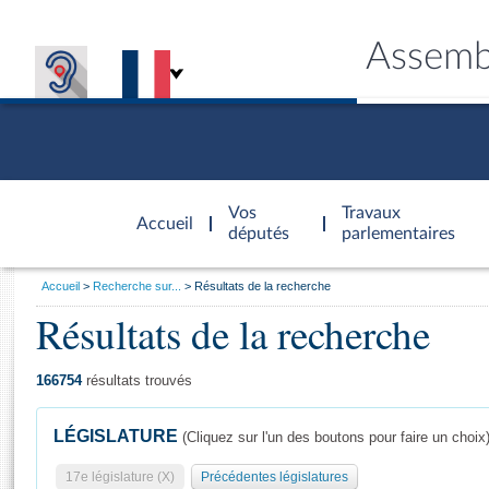
Assemb
Accèder à
la page
Vos
Travaux
Accueil
d'accueil
députés
parlementaires
Vous
Accueil
Recherche sur...
Résultats de la recherche
êtes
Résultats de la recherche
Général
ici
CONNEX
TRAVA
CONNA
DÉC
:
166754
résultats trouvés
LÉGISLATURE
(Cliquez sur l'un des boutons pour faire un choix
17e législature (X)
Précédentes législatures