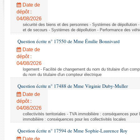
Rapports d'enquête
Date de
Rapports législatifs
dépôt :
Rapports sur l'application des lois
04/08/2026
Baromètre de l’application des lois
sécurité des biens et des personnes - Systèmes de dépollution 
et de secours - Systèmes de dépollution - Performance des véhi
Question écrite n° 17550 de Mme Émilie Bonnivard
Dossiers législatifs
Date de
Budget et sécurité sociale
dépôt :
Questions écrites et orales
04/08/2026
Comptes rendus des débats
logement - Facilité de changement du nom du titulaire d'un compt
du nom du titulaire d'un compteur électrique
Question écrite n° 17488 de Mme Virginie Duby-Muller
Date de
dépôt :
04/08/2026
collectivités territoriales - TVA immobilière : conséquences pour 
immobilière : conséquences pour les collectivités locales
Question écrite n° 17594 de Mme Sophie-Laurence Roy
Date de