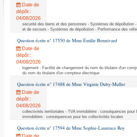
Rapports d'enquête
Date de
Rapports législatifs
dépôt :
Rapports sur l'application des lois
04/08/2026
Baromètre de l’application des lois
sécurité des biens et des personnes - Systèmes de dépollution 
et de secours - Systèmes de dépollution - Performance des véhi
Question écrite n° 17550 de Mme Émilie Bonnivard
Dossiers législatifs
Date de
Budget et sécurité sociale
dépôt :
Questions écrites et orales
04/08/2026
Comptes rendus des débats
logement - Facilité de changement du nom du titulaire d'un compt
du nom du titulaire d'un compteur électrique
Question écrite n° 17488 de Mme Virginie Duby-Muller
Date de
dépôt :
04/08/2026
collectivités territoriales - TVA immobilière : conséquences pour 
immobilière : conséquences pour les collectivités locales
Question écrite n° 17594 de Mme Sophie-Laurence Roy
Date de