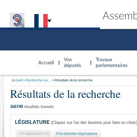
Assemb
Accèder à
la page
Vos
Travaux
Accueil
d'accueil
députés
parlementaires
Vous
Accueil
Recherche sur...
Résultats de la recherche
êtes
Résultats de la recherche
Général
ici
CONNEX
TRAVA
CONNA
DÉC
:
166749
résultats trouvés
LÉGISLATURE
(Cliquez sur l'un des boutons pour faire un choix
17e législature (X)
Précédentes législatures