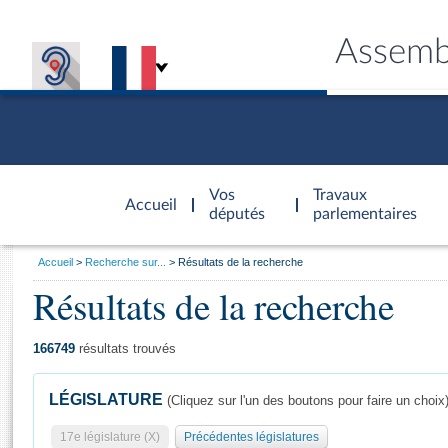
Assemb
Accèder à
la page
Vos
Travaux
Accueil
d'accueil
députés
parlementaires
Vous
Accueil
Recherche sur...
Résultats de la recherche
êtes
Résultats de la recherche
Général
ici
CONNEX
TRAVA
CONNA
DÉC
:
166749
résultats trouvés
LÉGISLATURE
(Cliquez sur l'un des boutons pour faire un choix
17e législature (X)
Précédentes législatures