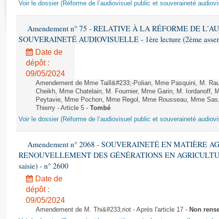
Rapports d'enquête
Voir le dossier (Réforme de l’audiovisuel public et souveraineté audiovi
Rapports législatifs
Rapports sur l'application des lois
Amendement n° 75 - RELATIVE À LA RÉFORME DE L'A
SOUVERAINETÉ AUDIOVISUELLE - 1ère lecture (2ème assemblé
Baromètre de l’application des lois
Date de
dépôt :
Dossiers législatifs
09/05/2024
Budget et sécurité sociale
Amendement de Mme Taill&#233;-Polian, Mme Pasquini, M. Rau
Questions écrites et orales
Cheikh, Mme Chatelain, M. Fournier, Mme Garin, M. Iordanoff,
Peytavie, Mme Pochon, Mme Regol, Mme Rousseau, Mme Sas, 
Comptes rendus des débats
Thierry - Article 5 -
Tombé
Voir le dossier (Réforme de l’audiovisuel public et souveraineté audiovi
Amendement n° 2068 - SOUVERAINETÉ EN MATIÈRE A
RENOUVELLEMENT DES GÉNÉRATIONS EN AGRICULTURE - 1è
saisie) - n° 2600
Date de
dépôt :
09/05/2024
Amendement de M. Thi&#233;riot - Après l'article 17 -
Non rens