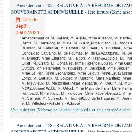
Amendement n° 85 - RELATIVE À LA RÉFORME DE L'A
SOUVERAINETÉ AUDIOVISUELLE - 1ère lecture (2ème assemblé
Date de
dépôt :
09/05/2024
Amendement de M. Ballard, M. Allisio, Mme Auzanot, M. Barth&
Bentz, M. Berteloot, M. Bilde, M. Blairy, Mme Blanc, M. Boccal
Buisson, M. Cabrolier, M. Catteau, M. Chenu, M. Chudeau, M
Conceicao Carvalho, M. de Fournas, M. de L&#233;pinau, M. 
M. Dragon, Mme Engrand, M. Falcon, M. Fran&#231;ois, M. Frap
Gillet, M. Girard, M. Gonzalez, Mme Florence Goulet, Mme Grang
Guitton, Mme Hamelet, M. Houssin, M. Jacobelli, Mme Jaouen, 
Mme Le Pen, Mme Lechanteux, Mme Lelouis, Mme Levavasseur,
Lorho, M. Lottiaux, M. Loubet, M. Marchio, Mme Martinez, Mm
M. Mauvieux, M. Meizonnet, Mme Menache, M. Meurin, M. Mull
M&#233;nag&#233;, M. Odoul, Mme Mathilde Paris, Mme Parment
Rambaud, Mme Ranc, M. Rancoule, Mme Robert-Dehault, Mme R
M. Salmon, M. Schreck, M. Tach&#233; de la Pagerie, M. Jean-P
et M. Villedieu - Article 9 -
Adopté
Voir le dossier (Réforme de l’audiovisuel public et souveraineté audiovi
Amendement n° 58 - RELATIVE À LA RÉFORME DE L'A
SOUVERAINETÉ AUDIOVISUELLE - 1ère lecture (2ème assemblé