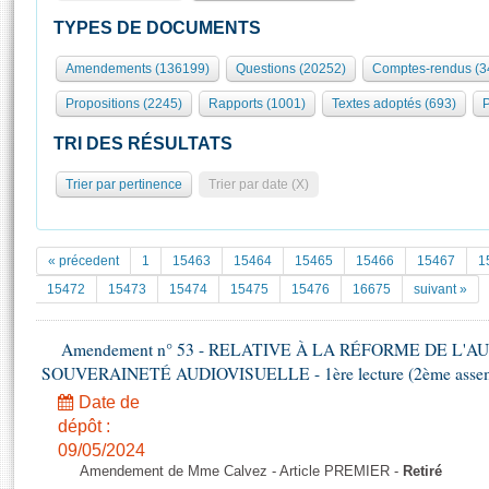
S'id
Présidence
Séance publique
Rôle et pouvoirs de l'Assemblée
Visiter l'Assemblée
TYPES DE DOCUMENTS
Fiches « Connaissance de l’Assemblée »
577 députés
Commissions et autres organes
Visite virtuelle du palais Bourbon
Amendements (136199)
Questions (20252)
Comptes-rendus (3
Organisation de l'Assemblée
Groupes politiques
Europe et International
Assister à une séance
Mot
Propositions (2245)
Rapports (1001)
Textes adoptés (693)
P
Présidence
Conférence des Présidents
Bureau
Collège des Ques
Élections législatives
Contrôle et évaluation
Accès des chercheurs à l’Assemblée
TRI DES RÉSULTATS
Congrès
Les évènements
S'inscrire
Trier par pertinence
Trier par date (X)
Pétitions
Statistiques et chiffres clés
Transparence et déontologie
Vous n'ave
Patrimoine
E
Documents de référence
« précedent
1
15463
15464
15465
15466
15467
1
La Bibliothèque
( Constitution | Règlement de l'Assemblée ... )
Documents parlementaires
15472
15473
15474
15475
15476
16675
suivant »
Les archives
Projets de loi
Contacts et plan d'accès
Amendement n° 53 - RELATIVE À LA RÉFORME DE L'A
Propositions de loi
Histoire
SOUVERAINETÉ AUDIOVISUELLE - 1ère lecture (2ème assemblé
Photos libres de droit
Amendements
Juniors
Date de
Textes adoptés
Anciennes législatures
dépôt :
09/05/2024
Liens vers les sites publics
Rapports d'information
Amendement de Mme Calvez - Article PREMIER -
Retiré