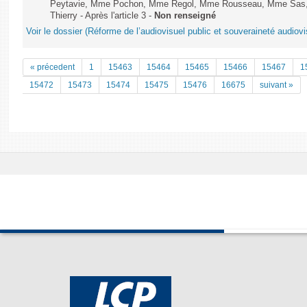
Peytavie, Mme Pochon, Mme Regol, Mme Rousseau, Mme Sas, 
Thierry - Après l'article 3 -
Non renseigné
Voir le dossier (Réforme de l’audiovisuel public et souveraineté audiovi
« précedent
1
15463
15464
15465
15466
15467
1
15472
15473
15474
15475
15476
16675
suivant »