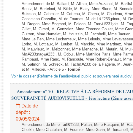
Amendement de M. Ballard, M. Allisio, Mme Auzanot, M. Barth&
Bentz, M. Berteloot, M. Bilde, M. Blairy, Mme Blanc, M. Boccal
Buisson, M. Cabrolier, M. Catteau, M. Chenu, M. Chudeau, M
Conceicao Carvalho, M. de Fournas, M. de L&#233;pinau, M. 
M. Dragon, Mme Engrand, M. Falcon, M. Fran&#231;ois, M. Frap
Gillet, M. Girard, M. Gonzalez, Mme Florence Goulet, Mme Grang
Guitton, Mme Hamelet, M. Houssin, M. Jacobelli, Mme Jaouen, 
Mme Le Pen, Mme Lechanteux, Mme Lelouis, Mme Levavasseur,
Lorho, M. Lottiaux, M. Loubet, M. Marchio, Mme Martinez, Mm
M. Mauvieux, M. Meizonnet, Mme Menache, M. Meurin, M. Mull
M&#233;nag&#233;, M. Odoul, Mme Mathilde Paris, Mme Parment
Rambaud, Mme Ranc, M. Rancoule, Mme Robert-Dehault, Mme R
M. Salmon, M. Schreck, M. Tach&#233; de la Pagerie, M. Jean-P
et M. Villedieu - Article 5 -
Tombé
Voir le dossier (Réforme de l’audiovisuel public et souveraineté audiovi
Amendement n° 70 - RELATIVE À LA RÉFORME DE L'A
SOUVERAINETÉ AUDIOVISUELLE - 1ère lecture (2ème assemblé
Date de
dépôt :
09/05/2024
Amendement de Mme Taill&#233;-Polian, Mme Pasquini, M. Rau
Cheikh, Mme Chatelain, M. Fournier, Mme Garin, M. Iordanoff,