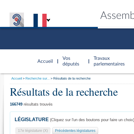
Assemb
Accèder à
la page
Vos
Travaux
Accueil
d'accueil
députés
parlementaires
Vous
Accueil
Recherche sur...
Résultats de la recherche
êtes
Résultats de la recherche
Général
ici
CONNEX
TRAVA
CONNA
DÉC
:
166749
résultats trouvés
LÉGISLATURE
(Cliquez sur l'un des boutons pour faire un choix
17e législature (X)
Précédentes législatures