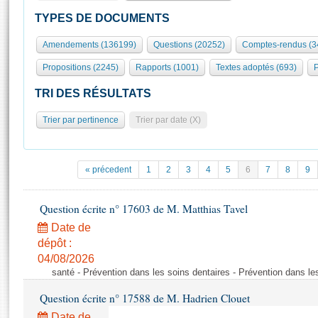
S'id
Présidence
Séance publique
Rôle et pouvoirs de l'Assemblée
Visiter l'Assemblée
TYPES DE DOCUMENTS
Fiches « Connaissance de l’Assemblée »
577 députés
Commissions et autres organes
Visite virtuelle du palais Bourbon
Amendements (136199)
Questions (20252)
Comptes-rendus (3
Organisation de l'Assemblée
Groupes politiques
Europe et International
Assister à une séance
Mot
Propositions (2245)
Rapports (1001)
Textes adoptés (693)
P
Présidence
Conférence des Présidents
Bureau
Collège des Ques
Élections législatives
Contrôle et évaluation
Accès des chercheurs à l’Assemblée
TRI DES RÉSULTATS
Congrès
Les évènements
S'inscrire
Trier par pertinence
Trier par date (X)
Pétitions
Statistiques et chiffres clés
Transparence et déontologie
Vous n'ave
Patrimoine
E
Documents de référence
« précedent
1
2
3
4
5
6
7
8
9
La Bibliothèque
( Constitution | Règlement de l'Assemblée ... )
Documents parlementaires
Les archives
Question écrite n° 17603 de M. Matthias Tavel
Projets de loi
Contacts et plan d'accès
Date de
Propositions de loi
Histoire
Photos libres de droit
dépôt :
Amendements
Juniors
04/08/2026
Textes adoptés
santé - Prévention dans les soins dentaires - Prévention dans le
Anciennes législatures
Question écrite n° 17588 de M. Hadrien Clouet
Liens vers les sites publics
Rapports d'information
Date de