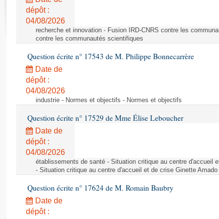
Rapports d'enquête
dépôt :
Rapports législatifs
04/08/2026
Rapports sur l'application des lois
recherche et innovation - Fusion IRD-CNRS contre les communa
Baromètre de l’application des lois
contre les communautés scientifiques
Question écrite n° 17543 de M. Philippe Bonnecarrère
Dossiers législatifs
Date de
Budget et sécurité sociale
dépôt :
04/08/2026
Questions écrites et orales
industrie - Normes et objectifs - Normes et objectifs
Comptes rendus des débats
Question écrite n° 17529 de Mme Élise Leboucher
Date de
dépôt :
04/08/2026
établissements de santé - Situation critique au centre d'accuei
- Situation critique au centre d'accueil et de crise Ginette Ama
Question écrite n° 17624 de M. Romain Baubry
Date de
dépôt :