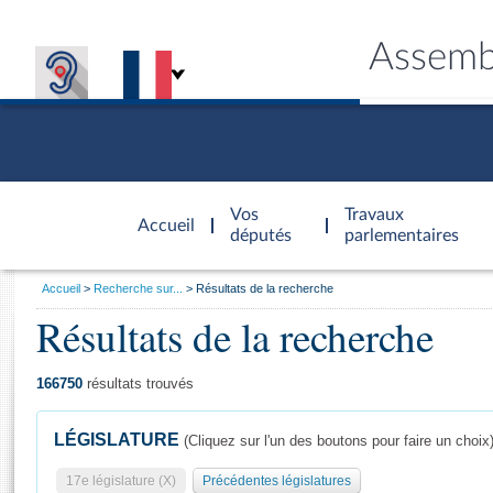
Assemb
Accèder à
la page
Vos
Travaux
Accueil
d'accueil
députés
parlementaires
Vous
Accueil
Recherche sur...
Résultats de la recherche
êtes
Résultats de la recherche
Général
ici
CONNEX
TRAVA
CONNA
DÉC
:
166750
résultats trouvés
LÉGISLATURE
(Cliquez sur l'un des boutons pour faire un choix
17e législature (X)
Précédentes législatures