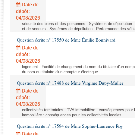
Rapports d'enquête
Date de
Rapports législatifs
dépôt :
Rapports sur l'application des lois
04/08/2026
Baromètre de l’application des lois
sécurité des biens et des personnes - Systèmes de dépollution 
et de secours - Systèmes de dépollution - Performance des véhi
Question écrite n° 17550 de Mme Émilie Bonnivard
Dossiers législatifs
Date de
Budget et sécurité sociale
dépôt :
Questions écrites et orales
04/08/2026
Comptes rendus des débats
logement - Facilité de changement du nom du titulaire d'un compt
du nom du titulaire d'un compteur électrique
Question écrite n° 17488 de Mme Virginie Duby-Muller
Date de
dépôt :
04/08/2026
collectivités territoriales - TVA immobilière : conséquences pour 
immobilière : conséquences pour les collectivités locales
Question écrite n° 17594 de Mme Sophie-Laurence Roy
Date de