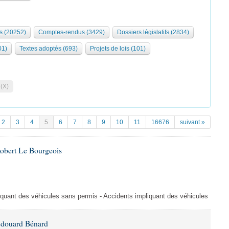
s (20252)
Comptes-rendus (3429)
Dossiers législatifs (2834)
01)
Textes adoptés (693)
Projets de lois (101)
 (X)
2
3
4
5
6
7
8
9
10
11
16676
suivant »
Robert Le Bourgeois
liquant des véhicules sans permis - Accidents impliquant des véhicules
Édouard Bénard