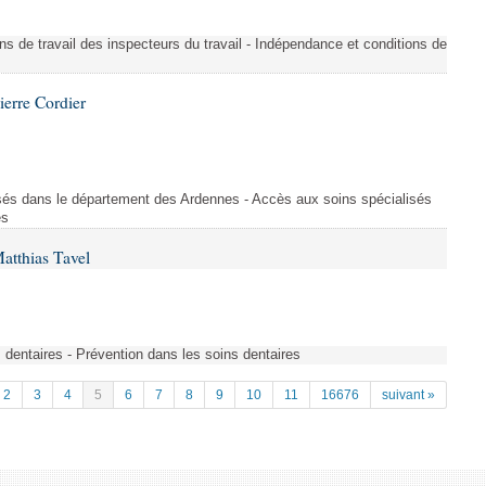
ons de travail des inspecteurs du travail - Indépendance et conditions de
ierre Cordier
sés dans le département des Ardennes - Accès aux soins spécialisés
es
atthias Tavel
 dentaires - Prévention dans les soins dentaires
2
3
4
5
6
7
8
9
10
11
16676
suivant »