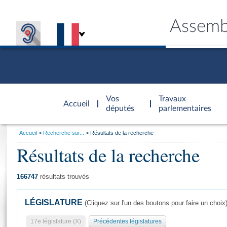
Assemb
Accèder à
la page
Vos
Travaux
Accueil
d'accueil
députés
parlementaires
Vous
Accueil
Recherche sur...
Résultats de la recherche
êtes
Résultats de la recherche
Général
ici
CONNEX
TRAVA
CONNA
DÉC
:
166747
résultats trouvés
LÉGISLATURE
(Cliquez sur l'un des boutons pour faire un choix
17e législature (X)
Précédentes législatures