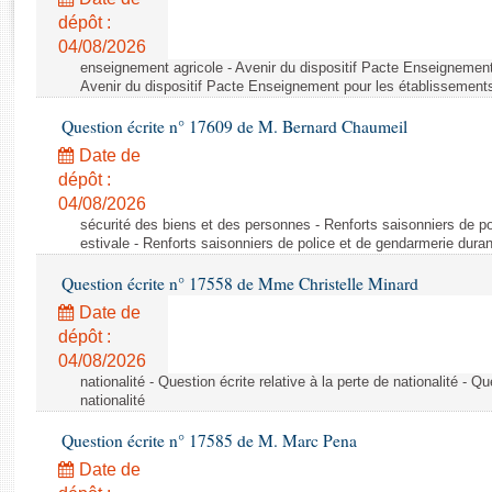
Rapports d'enquête
dépôt :
Rapports législatifs
04/08/2026
Rapports sur l'application des lois
enseignement agricole - Avenir du dispositif Pacte Enseignement
Baromètre de l’application des lois
Avenir du dispositif Pacte Enseignement pour les établissements
Question écrite n° 17609 de M. Bernard Chaumeil
Dossiers législatifs
Date de
Budget et sécurité sociale
dépôt :
04/08/2026
Questions écrites et orales
sécurité des biens et des personnes - Renforts saisonniers de po
Comptes rendus des débats
estivale - Renforts saisonniers de police et de gendarmerie duran
Question écrite n° 17558 de Mme Christelle Minard
Date de
dépôt :
04/08/2026
nationalité - Question écrite relative à la perte de nationalité - Qu
nationalité
Question écrite n° 17585 de M. Marc Pena
Date de