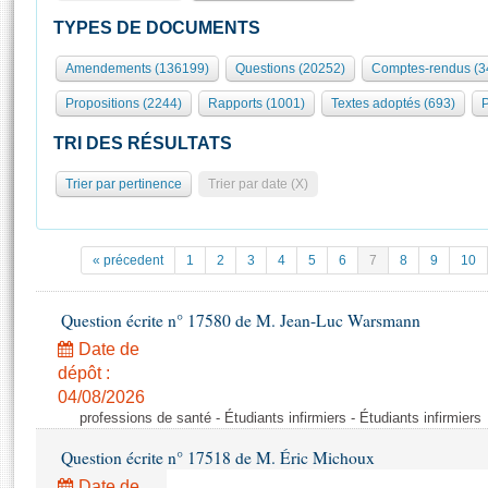
S'id
Présidence
Séance publique
Rôle et pouvoirs de l'Assemblée
Visiter l'Assemblée
TYPES DE DOCUMENTS
Fiches « Connaissance de l’Assemblée »
577 députés
Commissions et autres organes
Visite virtuelle du palais Bourbon
Amendements (136199)
Questions (20252)
Comptes-rendus (3
Organisation de l'Assemblée
Groupes politiques
Europe et International
Assister à une séance
Mot
Propositions (2244)
Rapports (1001)
Textes adoptés (693)
P
Présidence
Conférence des Présidents
Bureau
Collège des Ques
Élections législatives
Contrôle et évaluation
Accès des chercheurs à l’Assemblée
TRI DES RÉSULTATS
Congrès
Les évènements
S'inscrire
Trier par pertinence
Trier par date (X)
Pétitions
Statistiques et chiffres clés
Transparence et déontologie
Vous n'ave
Patrimoine
E
Documents de référence
« précedent
1
2
3
4
5
6
7
8
9
10
La Bibliothèque
( Constitution | Règlement de l'Assemblée ... )
Documents parlementaires
Les archives
Question écrite n° 17580 de M. Jean-Luc Warsmann
Projets de loi
Contacts et plan d'accès
Date de
Propositions de loi
Histoire
Photos libres de droit
dépôt :
Amendements
Juniors
04/08/2026
Textes adoptés
professions de santé - Étudiants infirmiers - Étudiants infirmiers
Anciennes législatures
Question écrite n° 17518 de M. Éric Michoux
Liens vers les sites publics
Rapports d'information
Date de