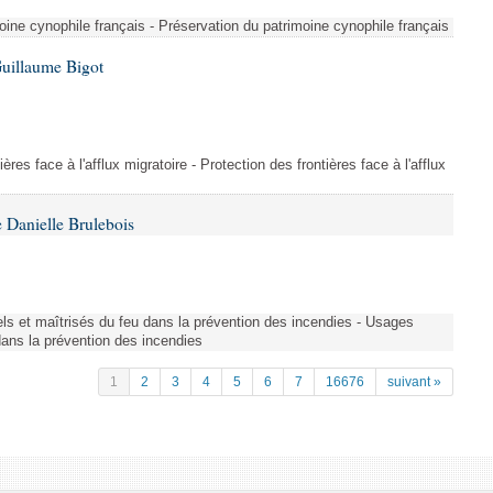
ine cynophile français - Préservation du patrimoine cynophile français
Guillaume Bigot
ères face à l'afflux migratoire - Protection des frontières face à l'afflux
 Danielle Brulebois
nels et maîtrisés du feu dans la prévention des incendies - Usages
 dans la prévention des incendies
1
2
3
4
5
6
7
16676
suivant »