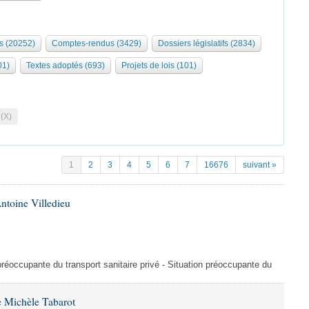
s (20252)
Comptes-rendus (3429)
Dossiers législatifs (2834)
01)
Textes adoptés (693)
Projets de lois (101)
 (X)
1
2
3
4
5
6
7
16676
suivant »
ntoine Villedieu
préoccupante du transport sanitaire privé - Situation préoccupante du
 Michèle Tabarot