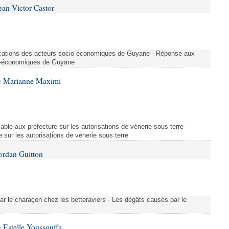
ean-Victor Castor
ications des acteurs socio-économiques de Guyane - Réponse aux
io-économiques de Guyane
e Marianne Maximi
able aux préfecture sur les autorisations de vénerie sous terre -
e sur les autorisations de vénerie sous terre
ordan Guitton
ar le charaçon chez les betteraviers - Les dégâts causés par le
 Estelle Youssouffa