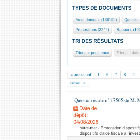
TYPES DE DOCUMENTS
Amendements (136199)
Question
Propositions (2244)
Rapports (10
TRI DES RÉSULTATS
Trier par pertinence
Trier par date
« précedent
1
6
7
8
9
suivant »
Question écrite n° 17565 de M. M
Date de
dépôt :
04/08/2026
outre-mer - Prorogation dispositif
dispositifs d'aide fiscale à l'inv