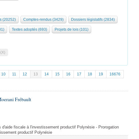
s (20252)
Comptes-rendus (3429)
Dossiers législatifs (2834)
01)
Textes adoptés (693)
Projets de lois (101)
 (X)
10
11
12
13
14
15
16
17
18
19
16676
oerani Frébault
s d'aide fiscale à l'investissement productif Polynésie - Prorogation
estissement productif Polynésie