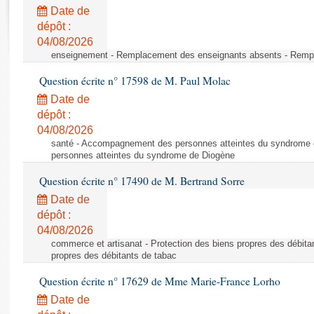
Rapports d'enquête
Date de
Rapports législatifs
dépôt :
Rapports sur l'application des lois
04/08/2026
Baromètre de l’application des lois
enseignement - Remplacement des enseignants absents - Remp
Question écrite n° 17598 de M. Paul Molac
Dossiers législatifs
Date de
Budget et sécurité sociale
dépôt :
04/08/2026
Questions écrites et orales
santé - Accompagnement des personnes atteintes du syndrome
Comptes rendus des débats
personnes atteintes du syndrome de Diogène
Question écrite n° 17490 de M. Bertrand Sorre
Date de
dépôt :
04/08/2026
commerce et artisanat - Protection des biens propres des débita
propres des débitants de tabac
Question écrite n° 17629 de Mme Marie-France Lorho
Date de