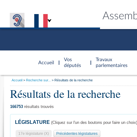
Assemb
Accèder à
la page
Vos
Travaux
Accueil
d'accueil
députés
parlementaires
Vous
Accueil
Recherche sur...
Résultats de la recherche
êtes
Résultats de la recherche
Général
ici
CONNEX
TRAVA
CONNA
DÉC
:
166753
résultats trouvés
LÉGISLATURE
(Cliquez sur l'un des boutons pour faire un choix
17e législature (X)
Précédentes législatures