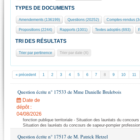
S'id
Présidence
Séance publique
Rôle et pouvoirs de l'Assemblée
Visiter l'Assemblée
TYPES DE DOCUMENTS
Fiches « Connaissance de l’Assemblée »
577 députés
Commissions et autres organes
Visite virtuelle du palais Bourbon
Amendements (136199)
Questions (20252)
Comptes-rendus (3
Organisation de l'Assemblée
Groupes politiques
Europe et International
Assister à une séance
Mot
Propositions (2244)
Rapports (1001)
Textes adoptés (693)
P
Présidence
Conférence des Présidents
Bureau
Collège des Ques
Élections législatives
Contrôle et évaluation
Accès des chercheurs à l’Assemblée
TRI DES RÉSULTATS
Congrès
Les évènements
S'inscrire
Trier par pertinence
Trier par date (X)
Pétitions
Statistiques et chiffres clés
Transparence et déontologie
Vous n'ave
Patrimoine
E
Documents de référence
« précedent
1
2
3
4
5
6
7
8
9
10
11
La Bibliothèque
( Constitution | Règlement de l'Assemblée ... )
Documents parlementaires
Les archives
Question écrite n° 17533 de Mme Danielle Brulebois
Projets de loi
Contacts et plan d'accès
Date de
Propositions de loi
Histoire
Photos libres de droit
dépôt :
Amendements
Juniors
04/08/2026
Textes adoptés
fonction publique territoriale - Situation des lauréats du concour
Anciennes législatures
Situation des lauréats du concours de sapeur-pompier professio
Liens vers les sites publics
Rapports d'information
Question écrite n° 17517 de M. Patrick Hetzel