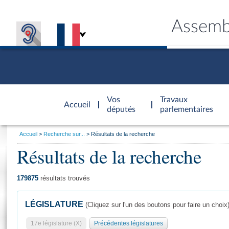
Assemb
Accèder à
la page
Vos
Travaux
Accueil
d'accueil
députés
parlementaires
Vous
Accueil
Recherche sur...
Résultats de la recherche
êtes
Résultats de la recherche
Général
ici
CONNEX
TRAVA
CONNA
DÉC
:
179875
résultats trouvés
LÉGISLATURE
(Cliquez sur l'un des boutons pour faire un choix
17e législature (X)
Précédentes législatures