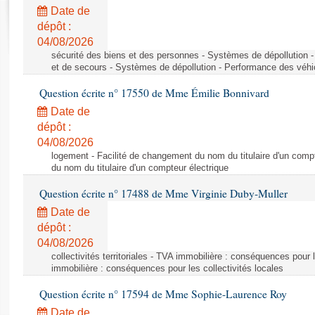
Rapports d'enquête
Date de
Rapports législatifs
dépôt :
Rapports sur l'application des lois
04/08/2026
Baromètre de l’application des lois
sécurité des biens et des personnes - Systèmes de dépollution 
et de secours - Systèmes de dépollution - Performance des véhi
Question écrite n° 17550 de Mme Émilie Bonnivard
Dossiers législatifs
Date de
Budget et sécurité sociale
dépôt :
Questions écrites et orales
04/08/2026
Comptes rendus des débats
logement - Facilité de changement du nom du titulaire d'un compt
du nom du titulaire d'un compteur électrique
Question écrite n° 17488 de Mme Virginie Duby-Muller
Date de
dépôt :
04/08/2026
collectivités territoriales - TVA immobilière : conséquences pour 
immobilière : conséquences pour les collectivités locales
Question écrite n° 17594 de Mme Sophie-Laurence Roy
Date de