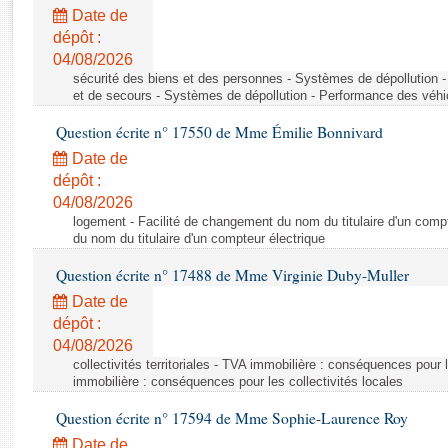
Rapports d'enquête
Date de
Rapports législatifs
dépôt :
Rapports sur l'application des lois
04/08/2026
Baromètre de l’application des lois
sécurité des biens et des personnes - Systèmes de dépollution 
et de secours - Systèmes de dépollution - Performance des véhi
Question écrite n° 17550 de Mme Émilie Bonnivard
Dossiers législatifs
Date de
Budget et sécurité sociale
dépôt :
Questions écrites et orales
04/08/2026
Comptes rendus des débats
logement - Facilité de changement du nom du titulaire d'un compt
du nom du titulaire d'un compteur électrique
Question écrite n° 17488 de Mme Virginie Duby-Muller
Date de
dépôt :
04/08/2026
collectivités territoriales - TVA immobilière : conséquences pour 
immobilière : conséquences pour les collectivités locales
Question écrite n° 17594 de Mme Sophie-Laurence Roy
Date de