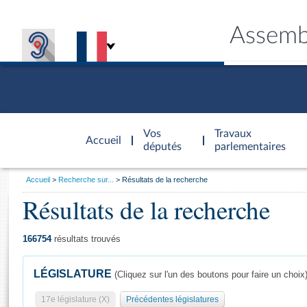
Assemb
Accèder à
la page
Vos
Travaux
Accueil
d'accueil
députés
parlementaires
Vous
Accueil
Recherche sur...
Résultats de la recherche
êtes
Résultats de la recherche
Général
ici
CONNEX
TRAVA
CONNA
DÉC
:
166754
résultats trouvés
LÉGISLATURE
(Cliquez sur l'un des boutons pour faire un choix
17e législature (X)
Précédentes législatures