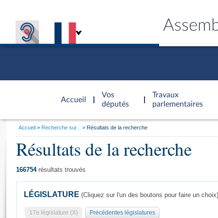
Assemb
Accèder à
la page
Vos
Travaux
Accueil
d'accueil
députés
parlementaires
Vous
Accueil
Recherche sur...
Résultats de la recherche
êtes
Résultats de la recherche
Général
ici
CONNEX
TRAVA
CONNA
DÉC
:
166754
résultats trouvés
LÉGISLATURE
(Cliquez sur l'un des boutons pour faire un choix
17e législature (X)
Précédentes législatures