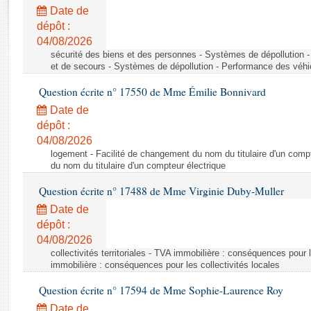
Rapports d'enquête
Date de
Rapports législatifs
dépôt :
Rapports sur l'application des lois
04/08/2026
Baromètre de l’application des lois
sécurité des biens et des personnes - Systèmes de dépollution 
et de secours - Systèmes de dépollution - Performance des véhi
Question écrite n° 17550 de Mme Émilie Bonnivard
Dossiers législatifs
Date de
Budget et sécurité sociale
dépôt :
Questions écrites et orales
04/08/2026
Comptes rendus des débats
logement - Facilité de changement du nom du titulaire d'un compt
du nom du titulaire d'un compteur électrique
Question écrite n° 17488 de Mme Virginie Duby-Muller
Date de
dépôt :
04/08/2026
collectivités territoriales - TVA immobilière : conséquences pour 
immobilière : conséquences pour les collectivités locales
Question écrite n° 17594 de Mme Sophie-Laurence Roy
Date de