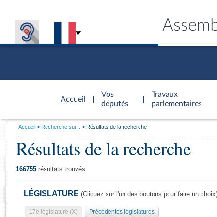
Assemb
Accèder à
la page
Vos
Travaux
Accueil
d'accueil
députés
parlementaires
Vous
Accueil
Recherche sur...
Résultats de la recherche
êtes
Résultats de la recherche
Général
ici
CONNEX
TRAVA
CONNA
DÉC
:
166755
résultats trouvés
LÉGISLATURE
(Cliquez sur l'un des boutons pour faire un choix
17e législature (X)
Précédentes législatures