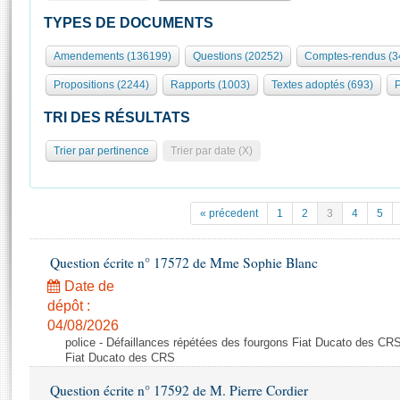
S'id
Présidence
Séance publique
Rôle et pouvoirs de l'Assemblée
Visiter l'Assemblée
TYPES DE DOCUMENTS
Fiches « Connaissance de l’Assemblée »
577 députés
Commissions et autres organes
Visite virtuelle du palais Bourbon
Amendements (136199)
Questions (20252)
Comptes-rendus (3
Organisation de l'Assemblée
Groupes politiques
Europe et International
Assister à une séance
Mot
Propositions (2244)
Rapports (1003)
Textes adoptés (693)
P
Présidence
Conférence des Présidents
Bureau
Collège des Ques
Élections législatives
Contrôle et évaluation
Accès des chercheurs à l’Assemblée
TRI DES RÉSULTATS
Congrès
Les évènements
S'inscrire
Trier par pertinence
Trier par date (X)
Pétitions
Statistiques et chiffres clés
Transparence et déontologie
Vous n'ave
Patrimoine
E
Documents de référence
« précedent
1
2
3
4
5
La Bibliothèque
( Constitution | Règlement de l'Assemblée ... )
Documents parlementaires
Les archives
Question écrite n° 17572 de Mme Sophie Blanc
Projets de loi
Contacts et plan d'accès
Date de
Propositions de loi
Histoire
Photos libres de droit
dépôt :
Amendements
Juniors
04/08/2026
Textes adoptés
police - Défaillances répétées des fourgons Fiat Ducato des CRS
Anciennes législatures
Fiat Ducato des CRS
Liens vers les sites publics
Rapports d'information
Question écrite n° 17592 de M. Pierre Cordier