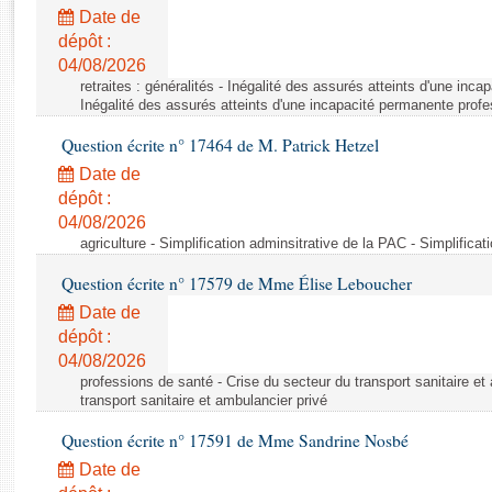
Rapports d'enquête
Date de
Rapports législatifs
dépôt :
Rapports sur l'application des lois
04/08/2026
Baromètre de l’application des lois
retraites : généralités - Inégalité des assurés atteints d'une inc
Inégalité des assurés atteints d'une incapacité permanente profe
Question écrite n° 17464 de M. Patrick Hetzel
Dossiers législatifs
Date de
Budget et sécurité sociale
dépôt :
Questions écrites et orales
04/08/2026
Comptes rendus des débats
agriculture - Simplification adminsitrative de la PAC - Simplifica
Question écrite n° 17579 de Mme Élise Leboucher
Date de
dépôt :
04/08/2026
professions de santé - Crise du secteur du transport sanitaire et
transport sanitaire et ambulancier privé
Question écrite n° 17591 de Mme Sandrine Nosbé
Date de