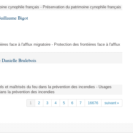
ine cynophile français - Préservation du patrimoine cynophile français
Guillaume Bigot
ères face à l'afflux migratoire - Protection des frontières face à l'afflux
 Danielle Brulebois
nels et maîtrisés du feu dans la prévention des incendies - Usages
 dans la prévention des incendies
1
2
3
4
5
6
7
16676
suivant »