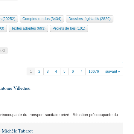
s (20252)
Comptes-rendus (3434)
Dossiers législatifs (2829)
03)
Textes adoptés (693)
Projets de lois (101)
 (X)
1
2
3
4
5
6
7
16676
suivant »
ntoine Villedieu
préoccupante du transport sanitaire privé - Situation préoccupante du
 Michèle Tabarot