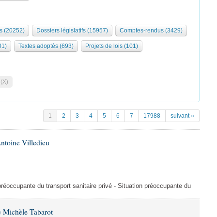
s (20252)
Dossiers législatifs (15957)
Comptes-rendus (3429)
01)
Textes adoptés (693)
Projets de lois (101)
 (X)
1
2
3
4
5
6
7
17988
suivant »
ntoine Villedieu
préoccupante du transport sanitaire privé - Situation préoccupante du
 Michèle Tabarot