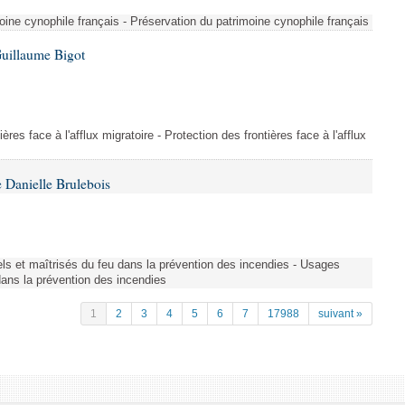
ine cynophile français - Préservation du patrimoine cynophile français
Guillaume Bigot
ères face à l'afflux migratoire - Protection des frontières face à l'afflux
 Danielle Brulebois
nels et maîtrisés du feu dans la prévention des incendies - Usages
 dans la prévention des incendies
1
2
3
4
5
6
7
17988
suivant »