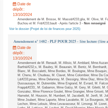
Date de
dépôt :
13/10/2024
Amendement de M. Brosse, M. Mass&#233;glia, M. Olive, M. Fai
Buchou et M. Fr&#233;bault - Après l'article 3 -
Non renseigné
Voir le dossier (Projet de loi de finances pour 2025)
Amendement n° 1482 - PLF POUR 2025 - 1ère lecture (1ère as
Date de
dépôt :
13/10/2024
Amendement de M. Renault, M. Allisio, M. Amblard, Mme Auzan
Barth&#232;s, M. Baubry, M. Beaurain, M. Bentz, M. Bernhardt, 
Blanc, M. Boccaletti, Mme Bordes, M. Boulogne, Mme Bouquin,
M. Chenu, M. Chudeau, M. Clavet, Mme Colombier, Mme Da Conc
L&#233;pinau, Mme Delannoy, M. Dessigny, Mme Diaz, Mme Dog
Dussausaye, M. Dutremble, Mme Engrand, M. Evrard, M. Falcon,
Frapp&#233;, M. Gabarron, Mme Galzy, M. Gery, M. Giletti, M. Gil
Gonzalez, Mme Florence Goulet, Mme Grangier, Mme Griseti, M.
Hamelet, M. Houssin, M. Humbert, M. Jacobelli, M. Jenft, M. J
Mme Joubert, Mme Laporte, Mme Lavalette, M. Le Bourgeois,
Lechon, Mme Lelouis, Mme Levavasseur, M. Limongi, M. Lioret,