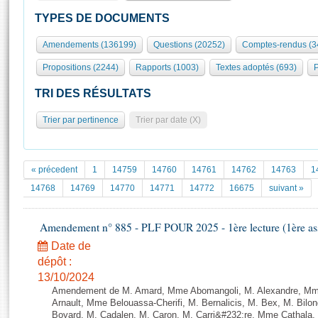
S'id
Présidence
Séance publique
Rôle et pouvoirs de l'Assemblée
Visiter l'Assemblée
TYPES DE DOCUMENTS
Fiches « Connaissance de l’Assemblée »
577 députés
Commissions et autres organes
Visite virtuelle du palais Bourbon
Amendements (136199)
Questions (20252)
Comptes-rendus (3
Organisation de l'Assemblée
Groupes politiques
Europe et International
Assister à une séance
Mot
Propositions (2244)
Rapports (1003)
Textes adoptés (693)
P
Présidence
Conférence des Présidents
Bureau
Collège des Ques
Élections législatives
Contrôle et évaluation
Accès des chercheurs à l’Assemblée
TRI DES RÉSULTATS
Congrès
Les évènements
S'inscrire
Trier par pertinence
Trier par date (X)
Pétitions
Statistiques et chiffres clés
Transparence et déontologie
Vous n'ave
Patrimoine
E
Documents de référence
« précedent
1
14759
14760
14761
14762
14763
1
La Bibliothèque
( Constitution | Règlement de l'Assemblée ... )
Documents parlementaires
14768
14769
14770
14771
14772
16675
suivant »
Les archives
Projets de loi
Contacts et plan d'accès
Amendement n° 885 - PLF POUR 2025 - 1ère lecture (1ère ass
Propositions de loi
Histoire
Photos libres de droit
Amendements
Date de
Juniors
dépôt :
Textes adoptés
Anciennes législatures
13/10/2024
Amendement de M. Amard, Mme Abomangoli, M. Alexandre, Mme
Liens vers les sites publics
Rapports d'information
Arnault, Mme Belouassa-Cherifi, M. Bernalicis, M. Bex, M. Bilo
Boyard, M. Cadalen, M. Caron, M. Carri&#232;re, Mme Cathala,