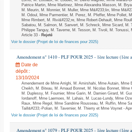
Lorho, M. Lottiaux, M. Loubet, M. David Magnier, Mme Marais-B
Patrice Martin, Mme Martinez, Mme Alexandra Masson, M. Bry
M. Meurin, M. Monnier, M. Muller, Mme M&#233;lin, Mme M&#
M. Odoul, Mme Parmentier, M. Perez, M. Pfeffer, Mme Pollet,
Mme Rimbert, M. Rivi&#232;re, Mme Robert-Dehault, Mme Roul
Sabatou, M. Salmon, M. Sanvert, M. Schreck, Mme Sicard, M. T
Philippe Tanguy, M. Taverne, M. Tesson, M. Tivoli, M. Tonussi, 
Article 33 -
Rejeté
Voir le dossier (Projet de loi de finances pour 2025)
Amendement n° 1410 - PLF POUR 2025 - 1ère lecture (1ère as
Date de
dépôt :
13/10/2024
Amendement de Mme Arrighi, M. Amirshahi, Mme Autain, Mme B
Cheikh, M. Biteau, M. Arnaud Bonnet, M. Nicolas Bonnet, Mme C
M. Duplessy, M. Fournier, Mme Garin, M. Damien Girard, M. Gu
Iordanoff, Mme Laernoes, M. Lahais, M. Lucas-Lundy, Mme Oz
Raux, Mme Regol, Mme Sandrine Rousseau, M. Ruffin, Mme S
Taill&#233;-Polian, M. Tavernier, M. Thierry et Mme Voynet - Aprè
Voir le dossier (Projet de loi de finances pour 2025)
Amendement n° 1079 - PLF POUR 2025 - 1ère lecture (1ère as