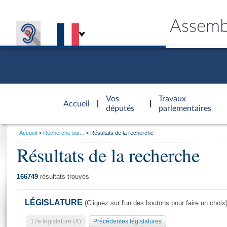
Assemb
Accèder à
la page
Vos
Travaux
Accueil
d'accueil
députés
parlementaires
Vous
Accueil
Recherche sur...
Résultats de la recherche
êtes
Résultats de la recherche
Général
ici
CONNEX
TRAVA
CONNA
DÉC
:
166749
résultats trouvés
LÉGISLATURE
(Cliquez sur l'un des boutons pour faire un choix
17e législature (X)
Précédentes législatures