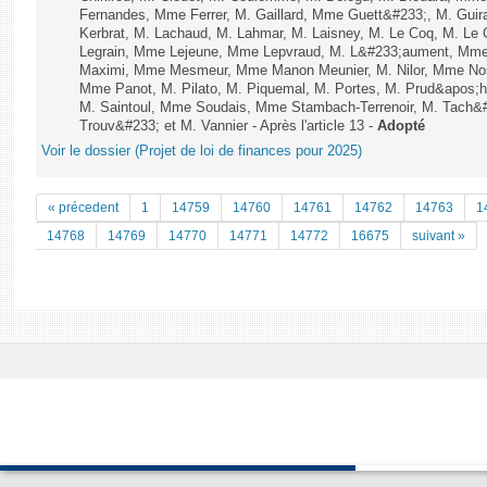
Fernandes, Mme Ferrer, M. Gaillard, Mme Guett&#233;, M. Gu
Kerbrat, M. Lachaud, M. Lahmar, M. Laisney, M. Le Coq, M. Le
Legrain, Mme Lejeune, Mme Lepvraud, M. L&#233;aument, Mme
Maximi, Mme Mesmeur, Mme Manon Meunier, M. Nilor, Mme N
Mme Panot, M. Pilato, M. Piquemal, M. Portes, M. Prud&apos;h
M. Saintoul, Mme Soudais, Mme Stambach-Terrenoir, M. Tach&
Trouv&#233; et M. Vannier - Après l'article 13 -
Adopté
Voir le dossier (Projet de loi de finances pour 2025)
« précedent
1
14759
14760
14761
14762
14763
1
14768
14769
14770
14771
14772
16675
suivant »