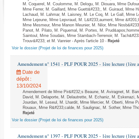
Rapports d'enquête
M. Coquerel, M. Coulomme, M. Delogu, M. Diouara, Mme Dufou
Rapports législatifs
Mme Ferrer, M. Gaillard, Mme Guett&#233;, M. Guiraud, Mme H
Lachaud, M. Lahmar, M. Laisney, M. Le Coq, M. Le Gall, Mme L
Rapports sur l'application des lois
Mme Lejeune, Mme Lepvraud, M. L&#233;aument, Mme &#201;li
Baromètre de l’application des lois
Mme Mesmeur, Mme Manon Meunier, M. Nilor, Mme Nosb&#23
Panot, M. Pilato, M. Piquemal, M. Portes, M. Prud&apos;homme
Saintoul, Mme Soudais, Mme Stambach-Terrenoir, M. Tach&#23
Trouv&#233; et M. Vannier - Après l'article 10 -
Rejeté
Dossiers législatifs
Voir le dossier (Projet de loi de finances pour 2025)
Budget et sécurité sociale
Questions écrites et orales
Amendement n° 1541 - PLF POUR 2025 - 1ère lecture (1ère as
Comptes rendus des débats
Date de
dépôt :
13/10/2024
Amendement de Mme Pir&#232;s Beaune, M. Aviragnet, M. Bar
David, M. Delaporte, M. Delautrette, M. Echaniz, M. Eskenazi
Jourdan, M. Leseul, M. Lhardit, Mme Mercier, M. Oberti, Mme 
Rouaux, Mme R&#233;calde, M. Saulignac, M. Sother, Mme Thomin 
Rejeté
Voir le dossier (Projet de loi de finances pour 2025)
Amendement n° 1397 - PLF POUR 2025 - 1ère lecture (1ère as