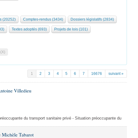
s (20252)
Comptes-rendus (3434)
Dossiers législatifs (2834)
03)
Textes adoptés (693)
Projets de lois (101)
 (X)
1
2
3
4
5
6
7
16676
suivant »
ntoine Villedieu
préoccupante du transport sanitaire privé - Situation préoccupante du
 Michèle Tabarot