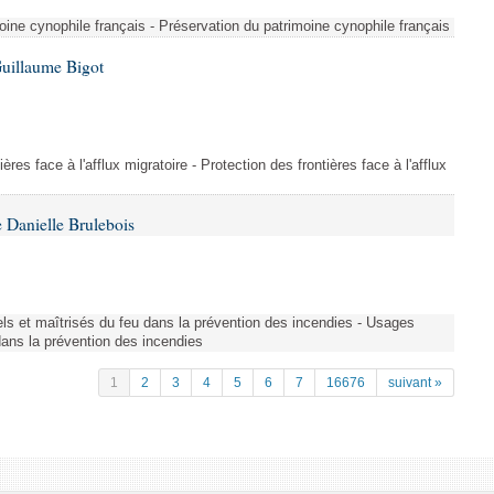
ine cynophile français - Préservation du patrimoine cynophile français
Guillaume Bigot
ères face à l'afflux migratoire - Protection des frontières face à l'afflux
 Danielle Brulebois
nels et maîtrisés du feu dans la prévention des incendies - Usages
 dans la prévention des incendies
1
2
3
4
5
6
7
16676
suivant »