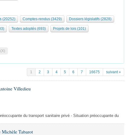
s (20252)
Comptes-rendus (3429)
Dossiers législatifs (2828)
03)
Textes adoptés (693)
Projets de lois (101)
 (X)
1
2
3
4
5
6
7
16675
suivant »
ntoine Villedieu
préoccupante du transport sanitaire privé - Situation préoccupante du
 Michèle Tabarot