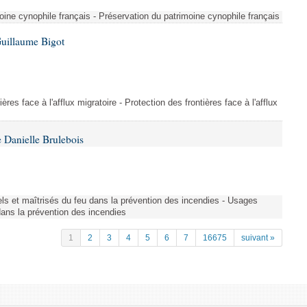
ine cynophile français - Préservation du patrimoine cynophile français
Guillaume Bigot
ères face à l'afflux migratoire - Protection des frontières face à l'afflux
 Danielle Brulebois
nels et maîtrisés du feu dans la prévention des incendies - Usages
 dans la prévention des incendies
1
2
3
4
5
6
7
16675
suivant »