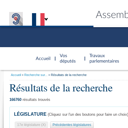
Assemb
Accèder à
la page
Vos
Travaux
Accueil
d'accueil
députés
parlementaires
Vous
Accueil
Recherche sur...
Résultats de la recherche
êtes
Résultats de la recherche
Général
ici
CONNEX
TRAVA
CONNA
DÉC
:
166760
résultats trouvés
LÉGISLATURE
(Cliquez sur l'un des boutons pour faire un choix
17e législature (X)
Précédentes législatures