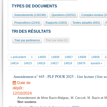
S'id
Présidence
Séance publique
Rôle et pouvoirs de l'Assemblée
Visiter l'Assemblée
TYPES DE DOCUMENTS
Fiches « Connaissance de l’Assemblée »
577 députés
Commissions et autres organes
Visite virtuelle du palais Bourbon
Amendements (136199)
Questions (20252)
Comptes-rendus (3
Organisation de l'Assemblée
Groupes politiques
Europe et International
Assister à une séance
Mot
Propositions (2244)
Rapports (1003)
Textes adoptés (693)
P
Présidence
Conférence des Présidents
Bureau
Collège des Ques
Élections législatives
Contrôle et évaluation
Accès des chercheurs à l’Assemblée
TRI DES RÉSULTATS
Congrès
Les évènements
S'inscrire
Trier par pertinence
Trier par date (X)
Pétitions
Statistiques et chiffres clés
Transparence et déontologie
Vous n'ave
Patrimoine
E
Documents de référence
« précedent
1
14805
14806
14807
14808
14809
1
La Bibliothèque
( Constitution | Règlement de l'Assemblée ... )
Documents parlementaires
14814
14815
14816
14817
14818
16676
suivant »
Les archives
Projets de loi
Contacts et plan d'accès
Amendement n° 445 - PLF POUR 2025 - 1ère lecture (1ère ass
Propositions de loi
Histoire
Photos libres de droit
Amendements
Date de
Juniors
dépôt :
Textes adoptés
Anciennes législatures
12/10/2024
Amendement de Mme Bazin-Malgras, M. Ceccoli, M. Bazin et M. Jea
Liens vers les sites publics
Rapports d'information
Non soutenu