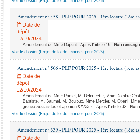
Voir le dossier (Projet de loi de finances pour 2025)
Rapports d'enquête
Rapports législatifs
Amendement n° 458 - PLF POUR 2025 - 1ère lecture (1ère ass
Rapports sur l'application des lois
Date de
Baromètre de l’application des lois
dépôt :
12/10/2024
Dossiers législatifs
Amendement de Mme Dupont - Après l'article 16 -
Non renseig
Budget et sécurité sociale
Voir le dossier (Projet de loi de finances pour 2025)
Questions écrites et orales
Comptes rendus des débats
Amendement n° 566 - PLF POUR 2025 - 1ère lecture (1ère ass
Date de
dépôt :
12/10/2024
Amendement de Mme Pantel, M. Delautrette, Mme Dombre Coste,
Baptiste, M. Baumel, M. Bouloux, Mme Mercier, M. Oberti, Mm
groupe Socialistes et apparent&#233;s - Après l'article 32 -
Non 
Voir le dossier (Projet de loi de finances pour 2025)
Amendement n° 539 - PLF POUR 2025 - 1ère lecture (1ère ass
Date de