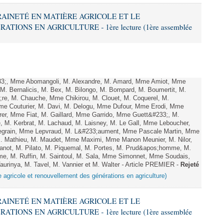
ERAINETÉ EN MATIÈRE AGRICOLE ET LE
ONS EN AGRICULTURE - 1ère lecture (1ère assemblée
;, Mme Abomangoli, M. Alexandre, M. Amard, Mme Amiot, Mme
M. Bernalicis, M. Bex, M. Bilongo, M. Bompard, M. Boumertit, M.
;re, M. Chauche, Mme Chikirou, M. Clouet, M. Coquerel, M.
e Couturier, M. Davi, M. Delogu, Mme Dufour, Mme Erodi, Mme
er, Mme Fiat, M. Gaillard, Mme Garrido, Mme Guett&#233;, M.
 M. Kerbrat, M. Lachaud, M. Laisney, M. Le Gall, Mme Leboucher,
grain, Mme Lepvraud, M. L&#233;aument, Mme Pascale Martin, Mme
 M. Mathieu, M. Maudet, Mme Maximi, Mme Manon Meunier, M. Nilor,
ot, M. Pilato, M. Piquemal, M. Portes, M. Prud&apos;homme, M.
e, M. Ruffin, M. Saintoul, M. Sala, Mme Simonnet, Mme Soudais,
rinya, M. Tavel, M. Vannier et M. Walter - Article PREMIER -
Rejeté
e agricole et renouvellement des générations en agriculture)
ERAINETÉ EN MATIÈRE AGRICOLE ET LE
ONS EN AGRICULTURE - 1ère lecture (1ère assemblée