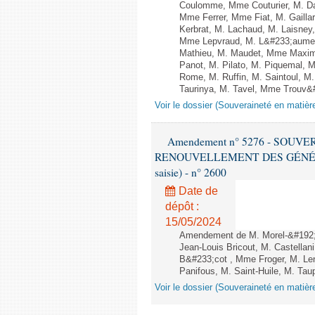
Coulomme, Mme Couturier, M. Da
Mme Ferrer, Mme Fiat, M. Gaill
Kerbrat, M. Lachaud, M. Laisne
Mme Lepvraud, M. L&#233;aument
Mathieu, M. Maudet, Mme Maxim
Panot, M. Pilato, M. Piquemal,
Rome, M. Ruffin, M. Saintoul, 
Taurinya, M. Tavel, Mme Trouv&#
Voir le dossier (Souveraineté en matièr
Amendement n° 5276 - SOUV
RENOUVELLEMENT DES GÉNÉRATI
saisie) - n° 2600
Date de
dépôt :
15/05/2024
Amendement de M. Morel-&#192;-
Jean-Louis Bricout, M. Castell
B&#233;cot , Mme Froger, M. Le
Panifous, M. Saint-Huile, M. Ta
Voir le dossier (Souveraineté en matièr