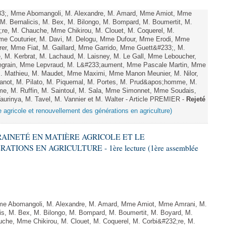
;, Mme Abomangoli, M. Alexandre, M. Amard, Mme Amiot, Mme
M. Bernalicis, M. Bex, M. Bilongo, M. Bompard, M. Boumertit, M.
;re, M. Chauche, Mme Chikirou, M. Clouet, M. Coquerel, M.
e Couturier, M. Davi, M. Delogu, Mme Dufour, Mme Erodi, Mme
er, Mme Fiat, M. Gaillard, Mme Garrido, Mme Guett&#233;, M.
 M. Kerbrat, M. Lachaud, M. Laisney, M. Le Gall, Mme Leboucher,
grain, Mme Lepvraud, M. L&#233;aument, Mme Pascale Martin, Mme
 M. Mathieu, M. Maudet, Mme Maximi, Mme Manon Meunier, M. Nilor,
ot, M. Pilato, M. Piquemal, M. Portes, M. Prud&apos;homme, M.
e, M. Ruffin, M. Saintoul, M. Sala, Mme Simonnet, Mme Soudais,
rinya, M. Tavel, M. Vannier et M. Walter - Article PREMIER -
Rejeté
e agricole et renouvellement des générations en agriculture)
ERAINETÉ EN MATIÈRE AGRICOLE ET LE
ONS EN AGRICULTURE - 1ère lecture (1ère assemblée
 Abomangoli, M. Alexandre, M. Amard, Mme Amiot, Mme Amrani, M.
is, M. Bex, M. Bilongo, M. Bompard, M. Boumertit, M. Boyard, M.
uche, Mme Chikirou, M. Clouet, M. Coquerel, M. Corbi&#232;re, M.