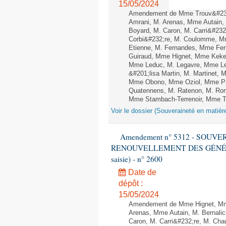
15/05/2024
Amendement de Mme Trouv&#233
Amrani, M. Arenas, Mme Autain, 
Boyard, M. Caron, M. Carri&#232
Corbi&#232;re, M. Coulomme, Mm
Etienne, M. Fernandes, Mme Ferr
Guiraud, Mme Hignet, Mme Keke,
Mme Leduc, M. Legavre, Mme Le
&#201;lisa Martin, M. Martinet,
Mme Obono, Mme Oziol, Mme Pan
Quatennens, M. Ratenon, M. Rom
Mme Stambach-Terrenoir, Mme Tau
Voir le dossier (Souveraineté en matièr
Amendement n° 5312 - SOUV
RENOUVELLEMENT DES GÉNÉRATI
saisie) - n° 2600
Date de
dépôt :
15/05/2024
Amendement de Mme Hignet, Mme
Arenas, Mme Autain, M. Bernalic
Caron, M. Carri&#232;re, M. Cha