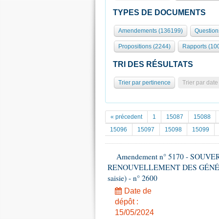
TYPES DE DOCUMENTS
Amendements (136199)
Question
Propositions (2244)
Rapports (10
TRI DES RÉSULTATS
Trier par pertinence
Trier par date
« précedent
1
15087
15088
15096
15097
15098
15099
Amendement n° 5170 - SOUV
RENOUVELLEMENT DES GÉNÉRATI
saisie) - n° 2600
Date de
dépôt :
15/05/2024