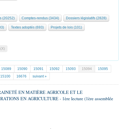
s (20252)
Comptes-rendus (3434)
Dossiers législatifs (2828)
03)
Textes adoptés (693)
Projets de lois (101)
 (X)
15089
15090
15091
15092
15093
15094
15095
15100
16676
suivant »
ERAINETÉ EN MATIÈRE AGRICOLE ET LE
ONS EN AGRICULTURE - 1ère lecture (1ère assemblée