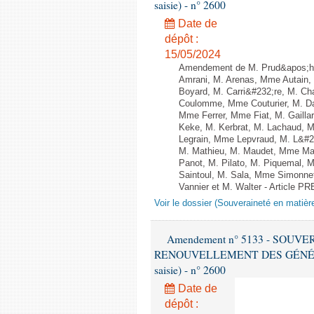
saisie) - n° 2600
Date de
dépôt :
15/05/2024
Amendement de M. Prud&apos;h
Amrani, M. Arenas, Mme Autain, 
Boyard, M. Carri&#232;re, M. Ch
Coulomme, Mme Couturier, M. Da
Mme Ferrer, Mme Fiat, M. Gaill
Keke, M. Kerbrat, M. Lachaud, 
Legrain, Mme Lepvraud, M. L&#2
M. Mathieu, M. Maudet, Mme Ma
Panot, M. Pilato, M. Piquemal, 
Saintoul, M. Sala, Mme Simonne
Vannier et M. Walter - Article 
Voir le dossier (Souveraineté en matièr
Amendement n° 5133 - SOUV
RENOUVELLEMENT DES GÉNÉRATI
saisie) - n° 2600
Date de
dépôt :