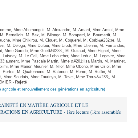
omme, Mme Abomangoli, M. Alexandre, M. Amard, Mme Amiot, Mme
M. Bernalicis, M. Bex, M. Bilongo, M. Bompard, M. Boumertit, M.
auche, Mme Chikirou, M. Clouet, M. Coquerel, M. Corbi&#232;re, M.
vi, M. Delogu, Mme Dufour, Mme Erodi, Mme Etienne, M. Fernandes,
ard, Mme Garrido, Mme Guett&#233;, M. Guiraud, Mme Hignet, Mme
M. Laisney, M. Le Gall, Mme Leboucher, Mme Leduc, M. Legavre, Mme
33;aument, Mme Pascale Martin, Mme &#201;lisa Martin, M. Martinet,
ximi, Mme Manon Meunier, M. Nilor, Mme Obono, Mme Oziol, Mme
M. Portes, M. Quatennens, M. Ratenon, M. Rome, M. Ruffin, M.
t, Mme Soudais, Mme Taurinya, M. Tavel, Mme Trouv&#233;, M.
PREMIER -
Rejeté
e agricole et renouvellement des générations en agriculture)
ERAINETÉ EN MATIÈRE AGRICOLE ET LE
ONS EN AGRICULTURE - 1ère lecture (1ère assemblée