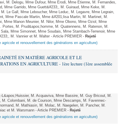
vi, M. Delogu, Mme Dufour, Mme Erodi, Mme Etienne, M. Fernandes,
ard, Mme Garrido, Mme Guett&#233;, M. Guiraud, Mme Keke, M.
y, M. Le Gall, Mme Leboucher, Mme Leduc, M. Legavre, Mme Legrain,
, Mme Pascale Martin, Mme &#201;lisa Martin, M. Martinet, M.
i, Mme Manon Meunier, M. Nilor, Mme Obono, Mme Oziol, Mme
 M. Portes, M. Prud&apos;homme, M. Quatennens, M. Ratenon, M.
M. Sala, Mme Simonnet, Mme Soudais, Mme Stambach-Terrenoir, Mme
233;, M. Vannier et M. Walter - Article PREMIER -
Rejeté
e agricole et renouvellement des générations en agriculture)
ERAINETÉ EN MATIÈRE AGRICOLE ET LE
ONS EN AGRICULTURE - 1ère lecture (1ère assemblée
L&apos;Huissier, M. Acquaviva, Mme Bassire, M. Guy Bricout, M.
ani, M. Colombani, M. de Courson, Mme Descamps, M. Favennec-
normand, M. Mathiasin, M. Molac, M. Naegelen, M. Pancher, M.
upiac et M. Warsmann - Article PREMIER -
Rejeté
e agricole et renouvellement des générations en agriculture)