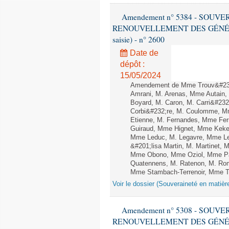
Amendement n° 5384 - SOUV
RENOUVELLEMENT DES GÉNÉRATI
saisie) - n° 2600
Date de
dépôt :
15/05/2024
Amendement de Mme Trouv&#233
Amrani, M. Arenas, Mme Autain, 
Boyard, M. Caron, M. Carri&#232
Corbi&#232;re, M. Coulomme, Mm
Etienne, M. Fernandes, Mme Ferr
Guiraud, Mme Hignet, Mme Keke,
Mme Leduc, M. Legavre, Mme Le
&#201;lisa Martin, M. Martinet,
Mme Obono, Mme Oziol, Mme Pan
Quatennens, M. Ratenon, M. Rom
Mme Stambach-Terrenoir, Mme Tau
Voir le dossier (Souveraineté en matièr
Amendement n° 5308 - SOUV
RENOUVELLEMENT DES GÉNÉRATI