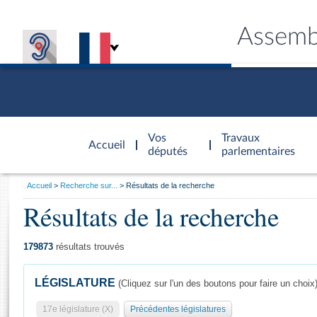
Assemb
Accèder à
la page
Vos
Travaux
Accueil
d'accueil
députés
parlementaires
Vous
Accueil
Recherche sur...
Résultats de la recherche
êtes
Résultats de la recherche
Général
ici
CONNEX
TRAVA
CONNA
DÉC
:
179873
résultats trouvés
LÉGISLATURE
(Cliquez sur l'un des boutons pour faire un choix
17e législature (X)
Précédentes législatures