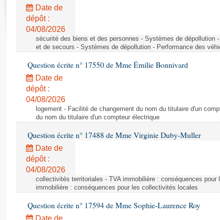
Rapports d'enquête
Date de
Rapports législatifs
dépôt :
Rapports sur l'application des lois
04/08/2026
Baromètre de l’application des lois
sécurité des biens et des personnes - Systèmes de dépollution 
et de secours - Systèmes de dépollution - Performance des véhi
Question écrite n° 17550 de Mme Émilie Bonnivard
Dossiers législatifs
Date de
Budget et sécurité sociale
dépôt :
Questions écrites et orales
04/08/2026
Comptes rendus des débats
logement - Facilité de changement du nom du titulaire d'un compt
du nom du titulaire d'un compteur électrique
Question écrite n° 17488 de Mme Virginie Duby-Muller
Date de
dépôt :
04/08/2026
collectivités territoriales - TVA immobilière : conséquences pour 
immobilière : conséquences pour les collectivités locales
Question écrite n° 17594 de Mme Sophie-Laurence Roy
Date de