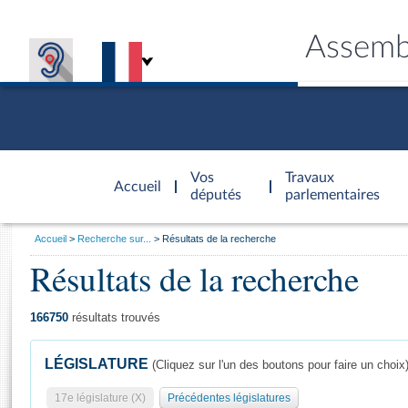
Assemb
Accèder à
la page
Vos
Travaux
Accueil
d'accueil
députés
parlementaires
Vous
Accueil
Recherche sur...
Résultats de la recherche
êtes
Résultats de la recherche
Général
ici
CONNEX
TRAVA
CONNA
DÉC
:
166750
résultats trouvés
LÉGISLATURE
(Cliquez sur l'un des boutons pour faire un choix
17e législature (X)
Précédentes législatures