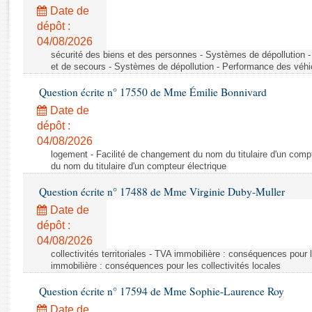
Rapports d'enquête
Date de
Rapports législatifs
dépôt :
Rapports sur l'application des lois
04/08/2026
Baromètre de l’application des lois
sécurité des biens et des personnes - Systèmes de dépollution 
et de secours - Systèmes de dépollution - Performance des véhi
Question écrite n° 17550 de Mme Émilie Bonnivard
Dossiers législatifs
Date de
Budget et sécurité sociale
dépôt :
Questions écrites et orales
04/08/2026
Comptes rendus des débats
logement - Facilité de changement du nom du titulaire d'un compt
du nom du titulaire d'un compteur électrique
Question écrite n° 17488 de Mme Virginie Duby-Muller
Date de
dépôt :
04/08/2026
collectivités territoriales - TVA immobilière : conséquences pour 
immobilière : conséquences pour les collectivités locales
Question écrite n° 17594 de Mme Sophie-Laurence Roy
Date de