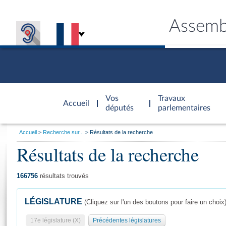
Assemb
Accèder à
la page
Vos
Travaux
Accueil
d'accueil
députés
parlementaires
Vous
Accueil
Recherche sur...
Résultats de la recherche
êtes
Résultats de la recherche
Général
ici
CONNEX
TRAVA
CONNA
DÉC
:
166756
résultats trouvés
LÉGISLATURE
(Cliquez sur l'un des boutons pour faire un choix
17e législature (X)
Précédentes législatures