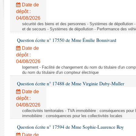
Rapports d'enquête
Date de
Rapports législatifs
dépôt :
Rapports sur l'application des lois
04/08/2026
Baromètre de l’application des lois
sécurité des biens et des personnes - Systèmes de dépollution 
et de secours - Systèmes de dépollution - Performance des véhi
Question écrite n° 17550 de Mme Émilie Bonnivard
Dossiers législatifs
Date de
Budget et sécurité sociale
dépôt :
Questions écrites et orales
04/08/2026
Comptes rendus des débats
logement - Facilité de changement du nom du titulaire d'un compt
du nom du titulaire d'un compteur électrique
Question écrite n° 17488 de Mme Virginie Duby-Muller
Date de
dépôt :
04/08/2026
collectivités territoriales - TVA immobilière : conséquences pour 
immobilière : conséquences pour les collectivités locales
Question écrite n° 17594 de Mme Sophie-Laurence Roy
Date de