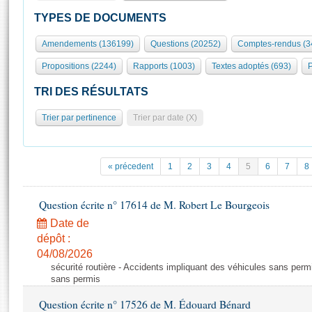
S'id
Présidence
Séance publique
Rôle et pouvoirs de l'Assemblée
Visiter l'Assemblée
TYPES DE DOCUMENTS
Fiches « Connaissance de l’Assemblée »
577 députés
Commissions et autres organes
Visite virtuelle du palais Bourbon
Amendements (136199)
Questions (20252)
Comptes-rendus (3
Organisation de l'Assemblée
Groupes politiques
Europe et International
Assister à une séance
Mot
Propositions (2244)
Rapports (1003)
Textes adoptés (693)
P
Présidence
Conférence des Présidents
Bureau
Collège des Ques
Élections législatives
Contrôle et évaluation
Accès des chercheurs à l’Assemblée
TRI DES RÉSULTATS
Congrès
Les évènements
S'inscrire
Trier par pertinence
Trier par date (X)
Pétitions
Statistiques et chiffres clés
Transparence et déontologie
Vous n'ave
Patrimoine
E
Documents de référence
« précedent
1
2
3
4
5
6
7
8
La Bibliothèque
( Constitution | Règlement de l'Assemblée ... )
Documents parlementaires
Les archives
Question écrite n° 17614 de M. Robert Le Bourgeois
Projets de loi
Contacts et plan d'accès
Date de
Propositions de loi
Histoire
Photos libres de droit
dépôt :
Amendements
Juniors
04/08/2026
Textes adoptés
sécurité routière - Accidents impliquant des véhicules sans perm
Anciennes législatures
sans permis
Liens vers les sites publics
Rapports d'information
Question écrite n° 17526 de M. Édouard Bénard