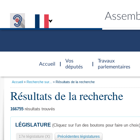
Assemb
Accèder à
la page
Vos
Travaux
Accueil
d'accueil
députés
parlementaires
Vous
Accueil
Recherche sur...
Résultats de la recherche
êtes
Résultats de la recherche
Général
ici
CONNEX
TRAVA
CONNA
DÉC
:
166755
résultats trouvés
LÉGISLATURE
(Cliquez sur l'un des boutons pour faire un choix
17e législature (X)
Précédentes législatures