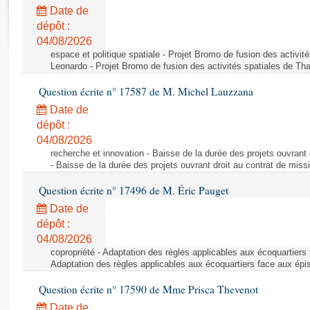
Rapports d'enquête
Date de
Rapports législatifs
dépôt :
Rapports sur l'application des lois
04/08/2026
Baromètre de l’application des lois
espace et politique spatiale - Projet Bromo de fusion des activit
Leonardo - Projet Bromo de fusion des activités spatiales de Tha
Question écrite n° 17587 de M. Michel Lauzzana
Dossiers législatifs
Date de
Budget et sécurité sociale
dépôt :
Questions écrites et orales
04/08/2026
Comptes rendus des débats
recherche et innovation - Baisse de la durée des projets ouvrant 
- Baisse de la durée des projets ouvrant droit au contrat de missi
Question écrite n° 17496 de M. Éric Pauget
Date de
dépôt :
04/08/2026
copropriété - Adaptation des règles applicables aux écoquartiers
Adaptation des règles applicables aux écoquartiers face aux épi
Question écrite n° 17590 de Mme Prisca Thevenot
Date de