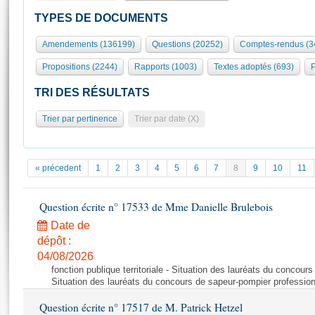
S'id
Présidence
Séance publique
Rôle et pouvoirs de l'Assemblée
Visiter l'Assemblée
TYPES DE DOCUMENTS
Fiches « Connaissance de l’Assemblée »
577 députés
Commissions et autres organes
Visite virtuelle du palais Bourbon
Amendements (136199)
Questions (20252)
Comptes-rendus (3
Organisation de l'Assemblée
Groupes politiques
Europe et International
Assister à une séance
Mot
Propositions (2244)
Rapports (1003)
Textes adoptés (693)
P
Présidence
Conférence des Présidents
Bureau
Collège des Ques
Élections législatives
Contrôle et évaluation
Accès des chercheurs à l’Assemblée
TRI DES RÉSULTATS
Congrès
Les évènements
S'inscrire
Trier par pertinence
Trier par date (X)
Pétitions
Statistiques et chiffres clés
Transparence et déontologie
Vous n'ave
Patrimoine
E
Documents de référence
« précedent
1
2
3
4
5
6
7
8
9
10
11
La Bibliothèque
( Constitution | Règlement de l'Assemblée ... )
Documents parlementaires
Les archives
Question écrite n° 17533 de Mme Danielle Brulebois
Projets de loi
Contacts et plan d'accès
Date de
Propositions de loi
Histoire
Photos libres de droit
dépôt :
Amendements
Juniors
04/08/2026
Textes adoptés
fonction publique territoriale - Situation des lauréats du concour
Anciennes législatures
Situation des lauréats du concours de sapeur-pompier professio
Liens vers les sites publics
Rapports d'information
Question écrite n° 17517 de M. Patrick Hetzel