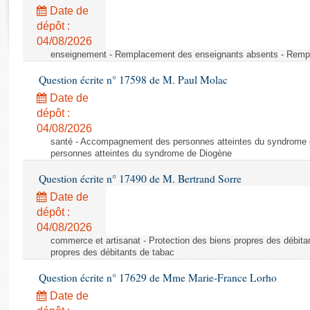
Rapports d'enquête
Date de
Rapports législatifs
dépôt :
Rapports sur l'application des lois
04/08/2026
Baromètre de l’application des lois
enseignement - Remplacement des enseignants absents - Remp
Question écrite n° 17598 de M. Paul Molac
Dossiers législatifs
Date de
Budget et sécurité sociale
dépôt :
04/08/2026
Questions écrites et orales
santé - Accompagnement des personnes atteintes du syndrome
Comptes rendus des débats
personnes atteintes du syndrome de Diogène
Question écrite n° 17490 de M. Bertrand Sorre
Date de
dépôt :
04/08/2026
commerce et artisanat - Protection des biens propres des débita
propres des débitants de tabac
Question écrite n° 17629 de Mme Marie-France Lorho
Date de