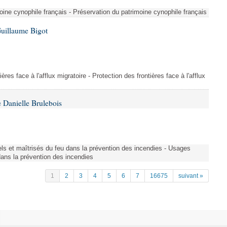
ine cynophile français - Préservation du patrimoine cynophile français
Guillaume Bigot
ères face à l'afflux migratoire - Protection des frontières face à l'afflux
 Danielle Brulebois
nels et maîtrisés du feu dans la prévention des incendies - Usages
 dans la prévention des incendies
1
2
3
4
5
6
7
16675
suivant »