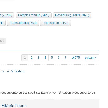
s (20252)
Comptes-rendus (3429)
Dossiers législatifs (2829)
01)
Textes adoptés (693)
Projets de lois (101)
 (X)
1
2
3
4
5
6
7
16675
suivant »
ntoine Villedieu
préoccupante du transport sanitaire privé - Situation préoccupante du
 Michèle Tabarot