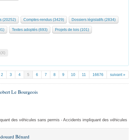
s (20252)
Comptes-rendus (3429)
Dossiers législatifs (2834)
01)
Textes adoptés (693)
Projets de lois (101)
 (X)
2
3
4
5
6
7
8
9
10
11
16676
suivant »
Robert Le Bourgeois
liquant des véhicules sans permis - Accidents impliquant des véhicules
Édouard Bénard