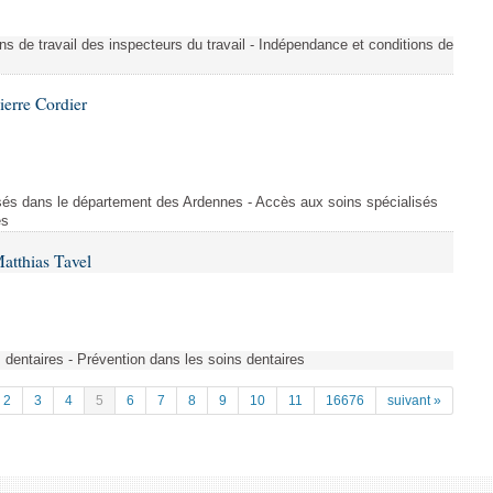
ons de travail des inspecteurs du travail - Indépendance et conditions de
ierre Cordier
sés dans le département des Ardennes - Accès aux soins spécialisés
es
atthias Tavel
 dentaires - Prévention dans les soins dentaires
2
3
4
5
6
7
8
9
10
11
16676
suivant »