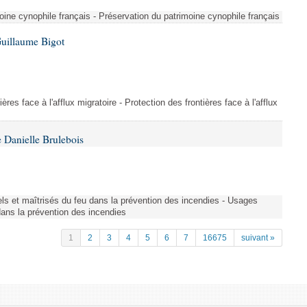
ine cynophile français - Préservation du patrimoine cynophile français
Guillaume Bigot
ères face à l'afflux migratoire - Protection des frontières face à l'afflux
 Danielle Brulebois
nels et maîtrisés du feu dans la prévention des incendies - Usages
 dans la prévention des incendies
1
2
3
4
5
6
7
16675
suivant »