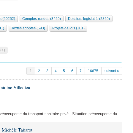
s (20252)
Comptes-rendus (3429)
Dossiers législatifs (2829)
01)
Textes adoptés (693)
Projets de lois (101)
 (X)
1
2
3
4
5
6
7
16675
suivant »
ntoine Villedieu
préoccupante du transport sanitaire privé - Situation préoccupante du
 Michèle Tabarot