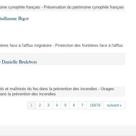
ine cynophile français - Préservation du patrimoine cynophile français
Guillaume Bigot
ères face à l'afflux migratoire - Protection des frontières face à l'afflux
 Danielle Brulebois
nels et maîtrisés du feu dans la prévention des incendies - Usages
 dans la prévention des incendies
1
2
3
4
5
6
7
16676
suivant »