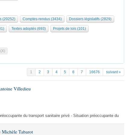
s (20252)
Comptes-rendus (3434)
Dossiers législatifs (2829)
01)
Textes adoptés (693)
Projets de lois (101)
 (X)
1
2
3
4
5
6
7
16676
suivant »
ntoine Villedieu
préoccupante du transport sanitaire privé - Situation préoccupante du
 Michèle Tabarot