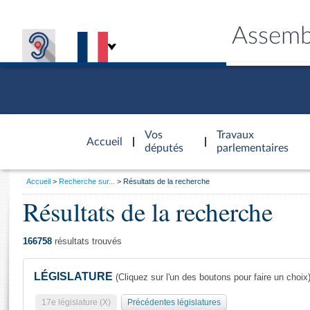
Assemb
Accèder à
la page
Vos
Travaux
Accueil
d'accueil
députés
parlementaires
Vous
Accueil
Recherche sur...
Résultats de la recherche
êtes
Résultats de la recherche
Général
ici
CONNEX
TRAVA
CONNA
DÉC
:
166758
résultats trouvés
LÉGISLATURE
(Cliquez sur l'un des boutons pour faire un choix
17e législature (X)
Précédentes législatures