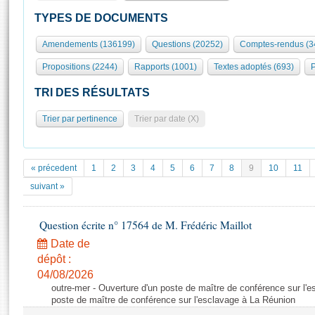
S'id
Présidence
Séance publique
Rôle et pouvoirs de l'Assemblée
Visiter l'Assemblée
TYPES DE DOCUMENTS
Fiches « Connaissance de l’Assemblée »
577 députés
Commissions et autres organes
Visite virtuelle du palais Bourbon
Amendements (136199)
Questions (20252)
Comptes-rendus (3
Organisation de l'Assemblée
Groupes politiques
Europe et International
Assister à une séance
Mot
Propositions (2244)
Rapports (1001)
Textes adoptés (693)
P
Présidence
Conférence des Présidents
Bureau
Collège des Ques
Élections législatives
Contrôle et évaluation
Accès des chercheurs à l’Assemblée
TRI DES RÉSULTATS
Congrès
Les évènements
S'inscrire
Trier par pertinence
Trier par date (X)
Pétitions
Statistiques et chiffres clés
Transparence et déontologie
Vous n'ave
Patrimoine
E
Documents de référence
« précedent
1
2
3
4
5
6
7
8
9
10
11
La Bibliothèque
( Constitution | Règlement de l'Assemblée ... )
Documents parlementaires
suivant »
Les archives
Projets de loi
Contacts et plan d'accès
Question écrite n° 17564 de M. Frédéric Maillot
Propositions de loi
Histoire
Photos libres de droit
Amendements
Date de
Juniors
dépôt :
Textes adoptés
Anciennes législatures
04/08/2026
outre-mer - Ouverture d'un poste de maître de conférence sur l'
Liens vers les sites publics
Rapports d'information
poste de maître de conférence sur l'esclavage à La Réunion