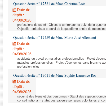
Rapports d'enquête
Question écrite n° 17581 de Mme Christine Loir
Rapports législatifs
Date de
Rapports sur l'application des lois
dépôt :
Baromètre de l’application des lois
04/08/2026
professions de santé - Objectifs territoriaux et suivi de la quat
Objectifs territoriaux et suivi de la quatrième année de médecine
Dossiers législatifs
Question écrite n° 17459 de Mme Marie-José Allemand
Budget et sécurité sociale
Date de
Questions écrites et orales
dépôt :
Comptes rendus des débats
04/08/2026
accidents du travail et maladies professionnelles - Projet d'éco
maladies professionnelles - Projet d'économies dans branche acc
professionnelles
Question écrite n° 17611 de Mme Sophie-Laurence Roy
Date de
dépôt :
04/08/2026
sécurité des biens et des personnes - Statut des sapeurs-pompie
conseil national - Statut des sapeurs-pompiers volontaires et co