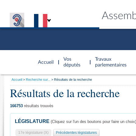
Assemb
Accèder à
la page
Vos
Travaux
Accueil
d'accueil
députés
parlementaires
Vous
Accueil
Recherche sur...
Résultats de la recherche
êtes
Résultats de la recherche
Général
ici
CONNEX
TRAVA
CONNA
DÉC
:
166753
résultats trouvés
LÉGISLATURE
(Cliquez sur l'un des boutons pour faire un choix
17e législature (X)
Précédentes législatures