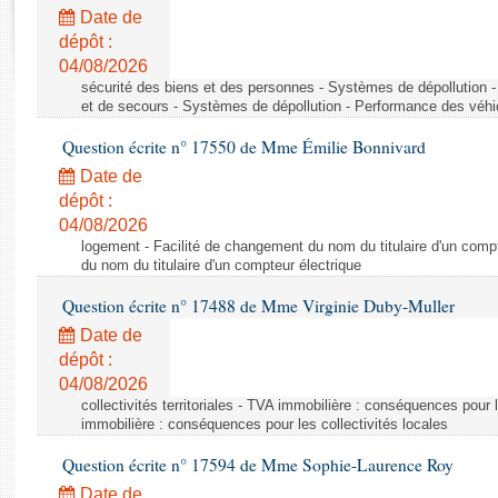
Rapports d'enquête
Date de
Rapports législatifs
dépôt :
Rapports sur l'application des lois
04/08/2026
Baromètre de l’application des lois
sécurité des biens et des personnes - Systèmes de dépollution 
et de secours - Systèmes de dépollution - Performance des véhi
Question écrite n° 17550 de Mme Émilie Bonnivard
Dossiers législatifs
Date de
Budget et sécurité sociale
dépôt :
Questions écrites et orales
04/08/2026
Comptes rendus des débats
logement - Facilité de changement du nom du titulaire d'un compt
du nom du titulaire d'un compteur électrique
Question écrite n° 17488 de Mme Virginie Duby-Muller
Date de
dépôt :
04/08/2026
collectivités territoriales - TVA immobilière : conséquences pour 
immobilière : conséquences pour les collectivités locales
Question écrite n° 17594 de Mme Sophie-Laurence Roy
Date de