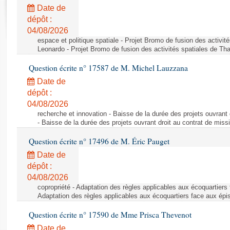
Rapports d'enquête
Date de
Rapports législatifs
dépôt :
Rapports sur l'application des lois
04/08/2026
Baromètre de l’application des lois
espace et politique spatiale - Projet Bromo de fusion des activit
Leonardo - Projet Bromo de fusion des activités spatiales de Tha
Question écrite n° 17587 de M. Michel Lauzzana
Dossiers législatifs
Date de
Budget et sécurité sociale
dépôt :
Questions écrites et orales
04/08/2026
Comptes rendus des débats
recherche et innovation - Baisse de la durée des projets ouvrant 
- Baisse de la durée des projets ouvrant droit au contrat de missi
Question écrite n° 17496 de M. Éric Pauget
Date de
dépôt :
04/08/2026
copropriété - Adaptation des règles applicables aux écoquartiers
Adaptation des règles applicables aux écoquartiers face aux épi
Question écrite n° 17590 de Mme Prisca Thevenot
Date de