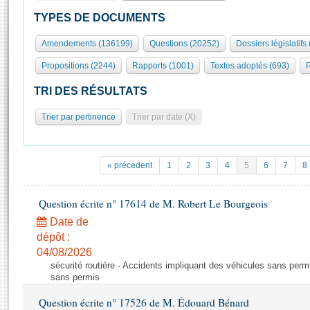
S'id
Présidence
Séance publique
Rôle et pouvoirs de l'Assemblée
Visiter l'Assemblée
TYPES DE DOCUMENTS
Fiches « Connaissance de l’Assemblée »
577 députés
Commissions et autres organes
Visite virtuelle du palais Bourbon
Amendements (136199)
Questions (20252)
Dossiers législatifs
Organisation de l'Assemblée
Groupes politiques
Europe et International
Assister à une séance
Mot
Propositions (2244)
Rapports (1001)
Textes adoptés (693)
P
Présidence
Conférence des Présidents
Bureau
Collège des Ques
Élections législatives
Contrôle et évaluation
Accès des chercheurs à l’Assemblée
TRI DES RÉSULTATS
Congrès
Les évènements
S'inscrire
Trier par pertinence
Trier par date (X)
Pétitions
Statistiques et chiffres clés
Transparence et déontologie
Vous n'ave
Patrimoine
E
Documents de référence
« précedent
1
2
3
4
5
6
7
8
La Bibliothèque
( Constitution | Règlement de l'Assemblée ... )
Documents parlementaires
Les archives
Question écrite n° 17614 de M. Robert Le Bourgeois
Projets de loi
Contacts et plan d'accès
Date de
Propositions de loi
Histoire
Photos libres de droit
dépôt :
Amendements
Juniors
04/08/2026
Textes adoptés
sécurité routière - Accidents impliquant des véhicules sans perm
Anciennes législatures
sans permis
Liens vers les sites publics
Rapports d'information
Question écrite n° 17526 de M. Édouard Bénard