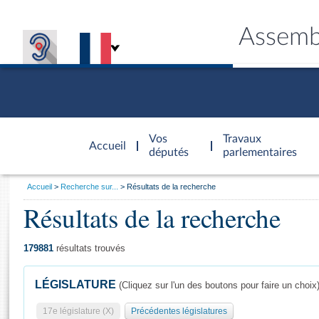
Assemb
Accèder à
la page
Vos
Travaux
Accueil
d'accueil
députés
parlementaires
Vous
Accueil
Recherche sur...
Résultats de la recherche
êtes
Résultats de la recherche
Général
ici
CONNEX
TRAVA
CONNA
DÉC
:
179881
résultats trouvés
LÉGISLATURE
(Cliquez sur l'un des boutons pour faire un choix
17e législature (X)
Précédentes législatures