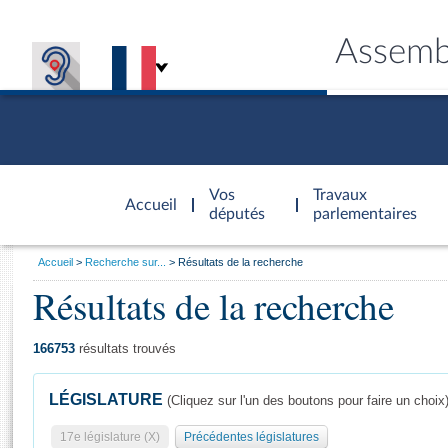
Assemb
Accèder à
la page
Vos
Travaux
Accueil
d'accueil
députés
parlementaires
Vous
Accueil
Recherche sur...
Résultats de la recherche
êtes
Résultats de la recherche
Général
ici
CONNEX
TRAVA
CONNA
DÉC
:
166753
résultats trouvés
LÉGISLATURE
(Cliquez sur l'un des boutons pour faire un choix
17e législature (X)
Précédentes législatures