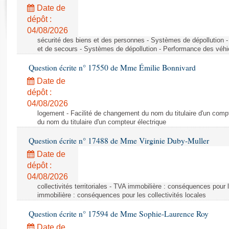
Rapports d'enquête
Date de
Rapports législatifs
dépôt :
Rapports sur l'application des lois
04/08/2026
Baromètre de l’application des lois
sécurité des biens et des personnes - Systèmes de dépollution 
et de secours - Systèmes de dépollution - Performance des véhi
Question écrite n° 17550 de Mme Émilie Bonnivard
Dossiers législatifs
Date de
Budget et sécurité sociale
dépôt :
Questions écrites et orales
04/08/2026
Comptes rendus des débats
logement - Facilité de changement du nom du titulaire d'un compt
du nom du titulaire d'un compteur électrique
Question écrite n° 17488 de Mme Virginie Duby-Muller
Date de
dépôt :
04/08/2026
collectivités territoriales - TVA immobilière : conséquences pour 
immobilière : conséquences pour les collectivités locales
Question écrite n° 17594 de Mme Sophie-Laurence Roy
Date de