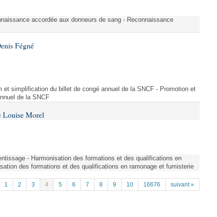
nnaissance accordée aux donneurs de sang - Reconnaissance
Denis Fégné
on et simplification du billet de congé annuel de la SNCF - Promotion et
 annuel de la SNCF
e Louise Morel
entissage - Harmonisation des formations et des qualifications en
sation des formations et des qualifications en ramonage et fumisterie
1
2
3
4
5
6
7
8
9
10
16676
suivant »