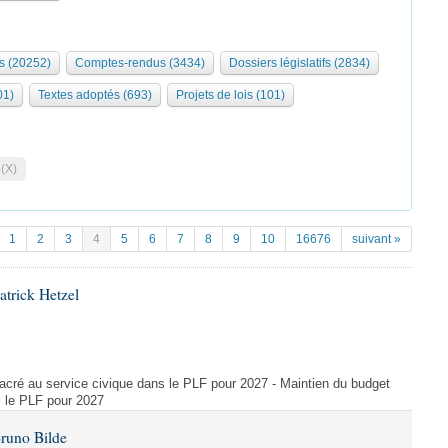
s (20252)
Comptes-rendus (3434)
Dossiers législatifs (2834)
01)
Textes adoptés (693)
Projets de lois (101)
 (X)
1
2
3
4
5
6
7
8
9
10
16676
suivant »
atrick Hetzel
acré au service civique dans le PLF pour 2027 - Maintien du budget
s le PLF pour 2027
Bruno Bilde