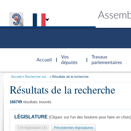
Assemb
Accèder à
la page
Vos
Travaux
Accueil
d'accueil
députés
parlementaires
Vous
Accueil
Recherche sur...
Résultats de la recherche
êtes
Résultats de la recherche
Général
ici
CONNEX
TRAVA
CONNA
DÉC
:
166749
résultats trouvés
LÉGISLATURE
(Cliquez sur l'un des boutons pour faire un choix
17e législature (X)
Précédentes législatures