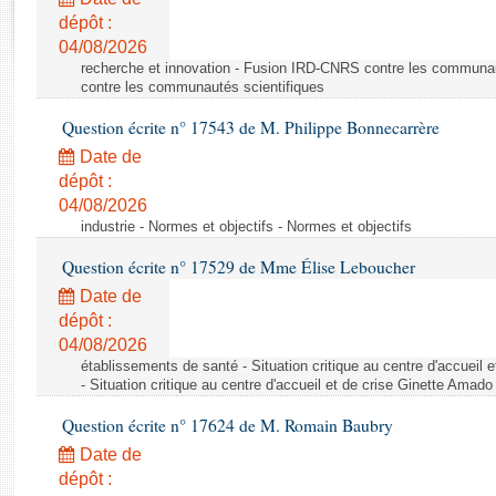
Rapports d'enquête
dépôt :
Rapports législatifs
04/08/2026
Rapports sur l'application des lois
recherche et innovation - Fusion IRD-CNRS contre les communa
Baromètre de l’application des lois
contre les communautés scientifiques
Question écrite n° 17543 de M. Philippe Bonnecarrère
Dossiers législatifs
Date de
Budget et sécurité sociale
dépôt :
04/08/2026
Questions écrites et orales
industrie - Normes et objectifs - Normes et objectifs
Comptes rendus des débats
Question écrite n° 17529 de Mme Élise Leboucher
Date de
dépôt :
04/08/2026
établissements de santé - Situation critique au centre d'accuei
- Situation critique au centre d'accueil et de crise Ginette Ama
Question écrite n° 17624 de M. Romain Baubry
Date de
dépôt :