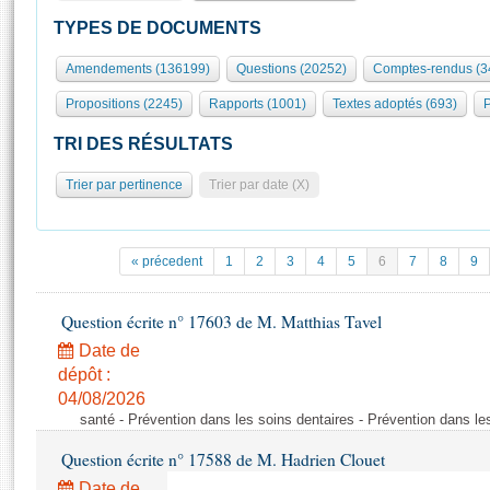
S'id
Présidence
Séance publique
Rôle et pouvoirs de l'Assemblée
Visiter l'Assemblée
TYPES DE DOCUMENTS
Fiches « Connaissance de l’Assemblée »
577 députés
Commissions et autres organes
Visite virtuelle du palais Bourbon
Amendements (136199)
Questions (20252)
Comptes-rendus (3
Organisation de l'Assemblée
Groupes politiques
Europe et International
Assister à une séance
Mot
Propositions (2245)
Rapports (1001)
Textes adoptés (693)
P
Présidence
Conférence des Présidents
Bureau
Collège des Ques
Élections législatives
Contrôle et évaluation
Accès des chercheurs à l’Assemblée
TRI DES RÉSULTATS
Congrès
Les évènements
S'inscrire
Trier par pertinence
Trier par date (X)
Pétitions
Statistiques et chiffres clés
Transparence et déontologie
Vous n'ave
Patrimoine
E
Documents de référence
« précedent
1
2
3
4
5
6
7
8
9
La Bibliothèque
( Constitution | Règlement de l'Assemblée ... )
Documents parlementaires
Les archives
Question écrite n° 17603 de M. Matthias Tavel
Projets de loi
Contacts et plan d'accès
Date de
Propositions de loi
Histoire
Photos libres de droit
dépôt :
Amendements
Juniors
04/08/2026
Textes adoptés
santé - Prévention dans les soins dentaires - Prévention dans le
Anciennes législatures
Question écrite n° 17588 de M. Hadrien Clouet
Liens vers les sites publics
Rapports d'information
Date de