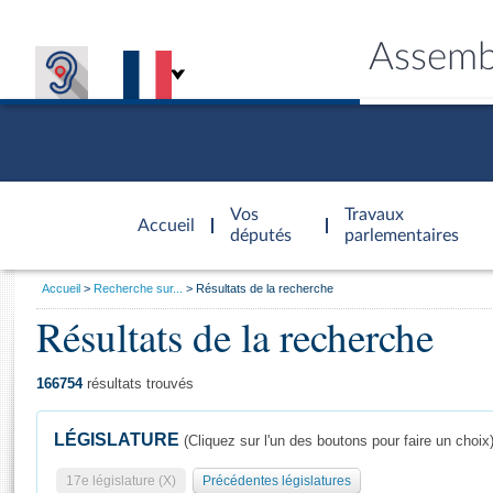
Assemb
Accèder à
la page
Vos
Travaux
Accueil
d'accueil
députés
parlementaires
Vous
Accueil
Recherche sur...
Résultats de la recherche
êtes
Résultats de la recherche
Général
ici
CONNEX
TRAVA
CONNA
DÉC
:
166754
résultats trouvés
LÉGISLATURE
(Cliquez sur l'un des boutons pour faire un choix
17e législature (X)
Précédentes législatures