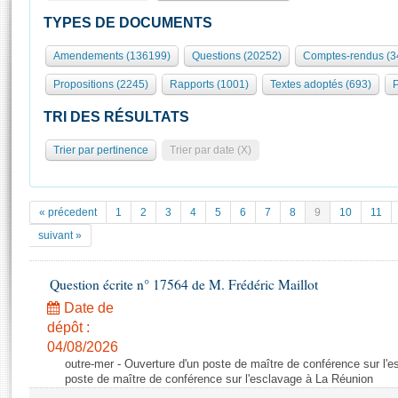
S'id
Présidence
Séance publique
Rôle et pouvoirs de l'Assemblée
Visiter l'Assemblée
TYPES DE DOCUMENTS
Fiches « Connaissance de l’Assemblée »
577 députés
Commissions et autres organes
Visite virtuelle du palais Bourbon
Amendements (136199)
Questions (20252)
Comptes-rendus (3
Organisation de l'Assemblée
Groupes politiques
Europe et International
Assister à une séance
Mot
Propositions (2245)
Rapports (1001)
Textes adoptés (693)
P
Présidence
Conférence des Présidents
Bureau
Collège des Ques
Élections législatives
Contrôle et évaluation
Accès des chercheurs à l’Assemblée
TRI DES RÉSULTATS
Congrès
Les évènements
S'inscrire
Trier par pertinence
Trier par date (X)
Pétitions
Statistiques et chiffres clés
Transparence et déontologie
Vous n'ave
Patrimoine
E
Documents de référence
« précedent
1
2
3
4
5
6
7
8
9
10
11
La Bibliothèque
( Constitution | Règlement de l'Assemblée ... )
Documents parlementaires
suivant »
Les archives
Projets de loi
Contacts et plan d'accès
Question écrite n° 17564 de M. Frédéric Maillot
Propositions de loi
Histoire
Photos libres de droit
Amendements
Date de
Juniors
dépôt :
Textes adoptés
Anciennes législatures
04/08/2026
outre-mer - Ouverture d'un poste de maître de conférence sur l'
Liens vers les sites publics
Rapports d'information
poste de maître de conférence sur l'esclavage à La Réunion