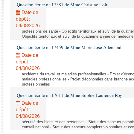
Rapports d'enquête
Question écrite n° 17581 de Mme Christine Loir
Rapports législatifs
Date de
Rapports sur l'application des lois
dépôt :
Baromètre de l’application des lois
04/08/2026
professions de santé - Objectifs territoriaux et suivi de la quat
Objectifs territoriaux et suivi de la quatrième année de médecine
Dossiers législatifs
Question écrite n° 17459 de Mme Marie-José Allemand
Budget et sécurité sociale
Date de
Questions écrites et orales
dépôt :
Comptes rendus des débats
04/08/2026
accidents du travail et maladies professionnelles - Projet d'éco
maladies professionnelles - Projet d'économies dans branche acc
professionnelles
Question écrite n° 17611 de Mme Sophie-Laurence Roy
Date de
dépôt :
04/08/2026
sécurité des biens et des personnes - Statut des sapeurs-pompie
conseil national - Statut des sapeurs-pompiers volontaires et co