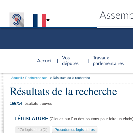
Assemb
Accèder à
la page
Vos
Travaux
Accueil
d'accueil
députés
parlementaires
Vous
Accueil
Recherche sur...
Résultats de la recherche
êtes
Résultats de la recherche
Général
ici
CONNEX
TRAVA
CONNA
DÉC
:
166754
résultats trouvés
LÉGISLATURE
(Cliquez sur l'un des boutons pour faire un choix
17e législature (X)
Précédentes législatures