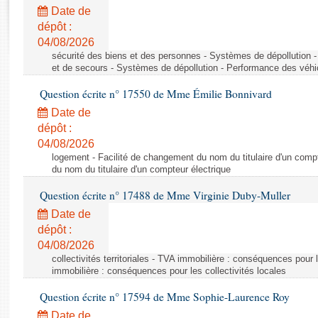
Rapports d'enquête
Date de
Rapports législatifs
dépôt :
Rapports sur l'application des lois
04/08/2026
Baromètre de l’application des lois
sécurité des biens et des personnes - Systèmes de dépollution 
et de secours - Systèmes de dépollution - Performance des véhi
Question écrite n° 17550 de Mme Émilie Bonnivard
Dossiers législatifs
Date de
Budget et sécurité sociale
dépôt :
Questions écrites et orales
04/08/2026
Comptes rendus des débats
logement - Facilité de changement du nom du titulaire d'un compt
du nom du titulaire d'un compteur électrique
Question écrite n° 17488 de Mme Virginie Duby-Muller
Date de
dépôt :
04/08/2026
collectivités territoriales - TVA immobilière : conséquences pour 
immobilière : conséquences pour les collectivités locales
Question écrite n° 17594 de Mme Sophie-Laurence Roy
Date de