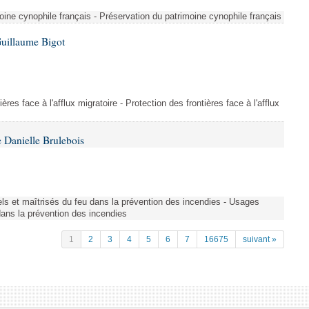
ine cynophile français - Préservation du patrimoine cynophile français
Guillaume Bigot
ères face à l'afflux migratoire - Protection des frontières face à l'afflux
 Danielle Brulebois
nels et maîtrisés du feu dans la prévention des incendies - Usages
 dans la prévention des incendies
1
2
3
4
5
6
7
16675
suivant »