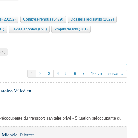
s (20252)
Comptes-rendus (3429)
Dossiers législatifs (2829)
01)
Textes adoptés (693)
Projets de lois (101)
 (X)
1
2
3
4
5
6
7
16675
suivant »
ntoine Villedieu
préoccupante du transport sanitaire privé - Situation préoccupante du
 Michèle Tabarot