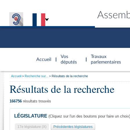
Assemb
Accèder à
la page
Vos
Travaux
Accueil
d'accueil
députés
parlementaires
Vous
Accueil
Recherche sur...
Résultats de la recherche
êtes
Résultats de la recherche
Général
ici
CONNEX
TRAVA
CONNA
DÉC
:
166756
résultats trouvés
LÉGISLATURE
(Cliquez sur l'un des boutons pour faire un choix
17e législature (X)
Précédentes législatures