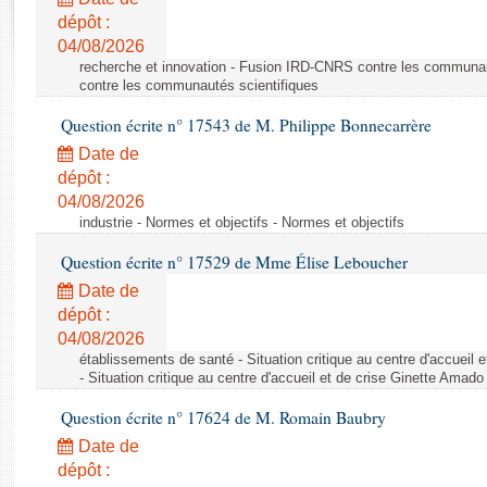
Rapports d'enquête
dépôt :
Rapports législatifs
04/08/2026
Rapports sur l'application des lois
recherche et innovation - Fusion IRD-CNRS contre les communa
Baromètre de l’application des lois
contre les communautés scientifiques
Question écrite n° 17543 de M. Philippe Bonnecarrère
Dossiers législatifs
Date de
Budget et sécurité sociale
dépôt :
04/08/2026
Questions écrites et orales
industrie - Normes et objectifs - Normes et objectifs
Comptes rendus des débats
Question écrite n° 17529 de Mme Élise Leboucher
Date de
dépôt :
04/08/2026
établissements de santé - Situation critique au centre d'accuei
- Situation critique au centre d'accueil et de crise Ginette Ama
Question écrite n° 17624 de M. Romain Baubry
Date de
dépôt :