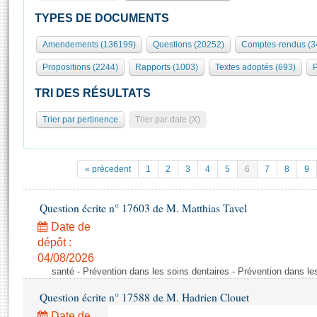
S'id
Présidence
Séance publique
Rôle et pouvoirs de l'Assemblée
Visiter l'Assemblée
TYPES DE DOCUMENTS
Fiches « Connaissance de l’Assemblée »
577 députés
Commissions et autres organes
Visite virtuelle du palais Bourbon
Amendements (136199)
Questions (20252)
Comptes-rendus (3
Organisation de l'Assemblée
Groupes politiques
Europe et International
Assister à une séance
Mot
Propositions (2244)
Rapports (1003)
Textes adoptés (693)
P
Présidence
Conférence des Présidents
Bureau
Collège des Ques
Élections législatives
Contrôle et évaluation
Accès des chercheurs à l’Assemblée
TRI DES RÉSULTATS
Congrès
Les évènements
S'inscrire
Trier par pertinence
Trier par date (X)
Pétitions
Statistiques et chiffres clés
Transparence et déontologie
Vous n'ave
Patrimoine
E
Documents de référence
« précedent
1
2
3
4
5
6
7
8
9
La Bibliothèque
( Constitution | Règlement de l'Assemblée ... )
Documents parlementaires
Les archives
Question écrite n° 17603 de M. Matthias Tavel
Projets de loi
Contacts et plan d'accès
Date de
Propositions de loi
Histoire
Photos libres de droit
dépôt :
Amendements
Juniors
04/08/2026
Textes adoptés
santé - Prévention dans les soins dentaires - Prévention dans le
Anciennes législatures
Question écrite n° 17588 de M. Hadrien Clouet
Liens vers les sites publics
Rapports d'information
Date de