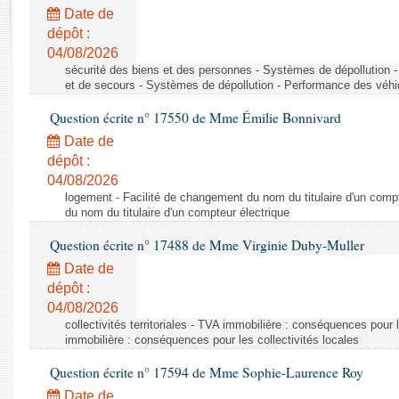
Rapports d'enquête
Date de
Rapports législatifs
dépôt :
Rapports sur l'application des lois
04/08/2026
Baromètre de l’application des lois
sécurité des biens et des personnes - Systèmes de dépollution 
et de secours - Systèmes de dépollution - Performance des véhi
Question écrite n° 17550 de Mme Émilie Bonnivard
Dossiers législatifs
Date de
Budget et sécurité sociale
dépôt :
Questions écrites et orales
04/08/2026
Comptes rendus des débats
logement - Facilité de changement du nom du titulaire d'un compt
du nom du titulaire d'un compteur électrique
Question écrite n° 17488 de Mme Virginie Duby-Muller
Date de
dépôt :
04/08/2026
collectivités territoriales - TVA immobilière : conséquences pour 
immobilière : conséquences pour les collectivités locales
Question écrite n° 17594 de Mme Sophie-Laurence Roy
Date de