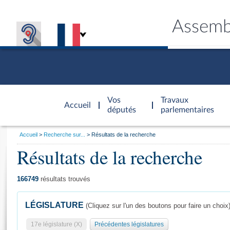
Assemb
Accèder à
la page
Vos
Travaux
Accueil
d'accueil
députés
parlementaires
Vous
Accueil
Recherche sur...
Résultats de la recherche
êtes
Résultats de la recherche
Général
ici
CONNEX
TRAVA
CONNA
DÉC
:
166749
résultats trouvés
LÉGISLATURE
(Cliquez sur l'un des boutons pour faire un choix
17e législature (X)
Précédentes législatures