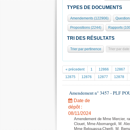
TYPES DE DOCUMENTS
Amendements (122906)
Question
Propositions (2244)
Rapports (10
TRI DES RÉSULTATS
Trier par pertinence
Trier par date
« précedent
1
12866
12867
12875
12876
12877
12878
Amendement n° 3457 - PLF POUR 2
Date de
dépôt :
08/11/2024
Amendement de Mme Mercier, rap
Clouet, Mme Abomangoli, M. Ale
Mme Belouassa-Cherifi, M. Berna