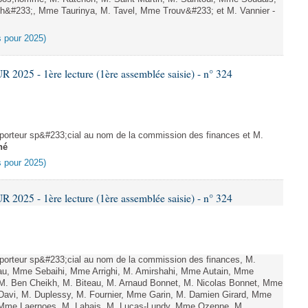
h&#233;, Mme Taurinya, M. Tavel, Mme Trouv&#233; et M. Vannier -
es pour 2025)
025 - 1ère lecture (1ère assemblée saisie) - n° 324
orteur sp&#233;cial au nom de la commission des finances et M.
né
es pour 2025)
025 - 1ère lecture (1ère assemblée saisie) - n° 324
orteur sp&#233;cial au nom de la commission des finances, M.
u, Mme Sebaihi, Mme Arrighi, M. Amirshahi, Mme Autain, Mme
 M. Ben Cheikh, M. Biteau, M. Arnaud Bonnet, M. Nicolas Bonnet, Mme
 Davi, M. Duplessy, M. Fournier, Mme Garin, M. Damien Girard, Mme
f, Mme Laernoes, M. Lahais, M. Lucas-Lundy, Mme Ozenne, M.