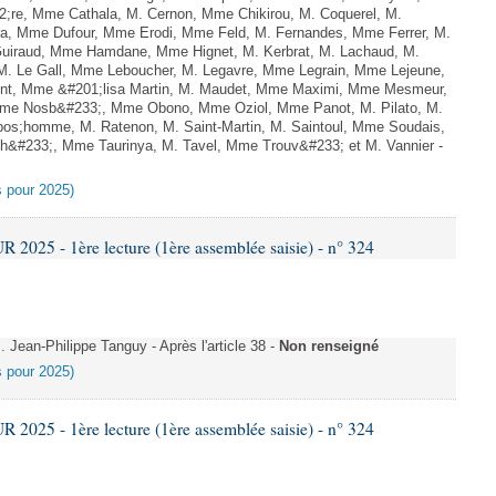
2;re, Mme Cathala, M. Cernon, Mme Chikirou, M. Coquerel, M.
a, Mme Dufour, Mme Erodi, Mme Feld, M. Fernandes, Mme Ferrer, M.
Guiraud, Mme Hamdane, Mme Hignet, M. Kerbrat, M. Lachaud, M.
 M. Le Gall, Mme Leboucher, M. Legavre, Mme Legrain, Mme Lejeune,
t, Mme &#201;lisa Martin, M. Maudet, Mme Maximi, Mme Mesmeur,
Mme Nosb&#233;, Mme Obono, Mme Oziol, Mme Panot, M. Pilato, M.
pos;homme, M. Ratenon, M. Saint-Martin, M. Saintoul, Mme Soudais,
h&#233;, Mme Taurinya, M. Tavel, Mme Trouv&#233; et M. Vannier -
es pour 2025)
025 - 1ère lecture (1ère assemblée saisie) - n° 324
Jean-Philippe Tanguy - Après l'article 38 -
Non renseigné
es pour 2025)
025 - 1ère lecture (1ère assemblée saisie) - n° 324