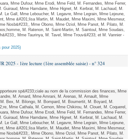
uara, Mme Dufour, Mme Erodi, Mme Feld, M. Fernandes, Mme Ferrer,
M. Guiraud, Mme Hamdane, Mme Hignet, M. Kerbrat, M. Lachaud, M.
 M. Le Gall, Mme Leboucher, M. Legavre, Mme Legrain, Mme Lejeune,
t, Mme &#201;lisa Martin, M. Maudet, Mme Maximi, Mme Mesmeur,
Mme Nosb&#233;, Mme Obono, Mme Oziol, Mme Panot, M. Pilato, M.
pos;homme, M. Ratenon, M. Saint-Martin, M. Saintoul, Mme Soudais,
h&#233;, Mme Taurinya, M. Tavel, Mme Trouv&#233; et M. Vannier -
es pour 2025)
025 - 1ère lecture (1ère assemblée saisie) - n° 324
porteure sp&#233;ciale au nom de la commission des finances, Mme
andre, M. Amard, Mme Amrani, M. Arenas, M. Arnault, Mme
, M. Bex, M. Bilongo, M. Bompard, M. Boumertit, M. Boyard, M.
2;re, Mme Cathala, M. Cernon, Mme Chikirou, M. Clouet, M. Coquerel,
uara, Mme Dufour, Mme Erodi, Mme Feld, M. Fernandes, Mme Ferrer,
M. Guiraud, Mme Hamdane, Mme Hignet, M. Kerbrat, M. Lachaud, M.
 M. Le Gall, Mme Leboucher, M. Legavre, Mme Legrain, Mme Lejeune,
t, Mme &#201;lisa Martin, M. Maudet, Mme Maximi, Mme Mesmeur,
Mme Nosb&#233;, Mme Obono, Mme Oziol, Mme Panot, M. Pilato, M.
pos;homme, M. Ratenon, M. Saint-Martin, M. Saintoul, Mme Soudais,