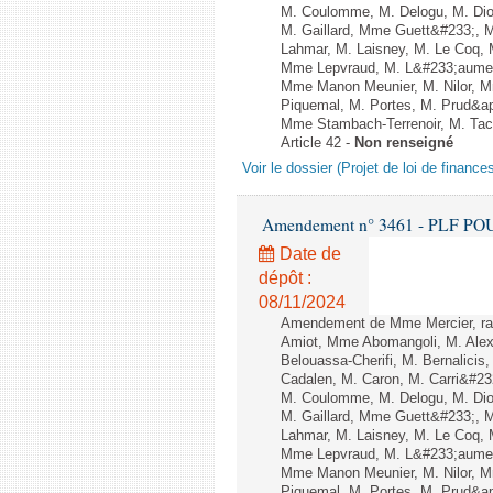
M. Coulomme, M. Delogu, M. Dio
M. Gaillard, Mme Guett&#233;, 
Lahmar, M. Laisney, M. Le Coq,
Mme Lepvraud, M. L&#233;aumen
Mme Manon Meunier, M. Nilor, 
Piquemal, M. Portes, M. Prud&a
Mme Stambach-Terrenoir, M. Tac
Article 42 -
Non renseigné
Voir le dossier (Projet de loi de financ
Amendement n° 3461 - PLF POUR 2
Date de
dépôt :
08/11/2024
Amendement de Mme Mercier, rap
Amiot, Mme Abomangoli, M. Alex
Belouassa-Cherifi, M. Bernalicis
Cadalen, M. Caron, M. Carri&#23
M. Coulomme, M. Delogu, M. Dio
M. Gaillard, Mme Guett&#233;, 
Lahmar, M. Laisney, M. Le Coq,
Mme Lepvraud, M. L&#233;aumen
Mme Manon Meunier, M. Nilor, 
Piquemal, M. Portes, M. Prud&a