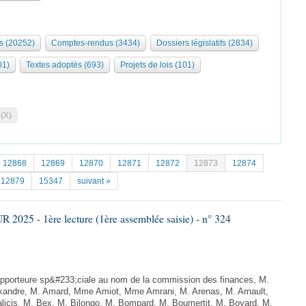
s (20252)
Comptes-rendus (3434)
Dossiers législatifs (2834)
01)
Textes adoptés (693)
Projets de lois (101)
 (X)
12868
12869
12870
12871
12872
12873
12874
12879
15347
suivant »
025 - 1ère lecture (1ère assemblée saisie) - n° 324
porteure sp&#233;ciale au nom de la commission des finances, M.
xandre, M. Amard, Mme Amiot, Mme Amrani, M. Arenas, M. Arnault,
licis, M. Bex, M. Bilongo, M. Bompard, M. Boumertit, M. Boyard, M.