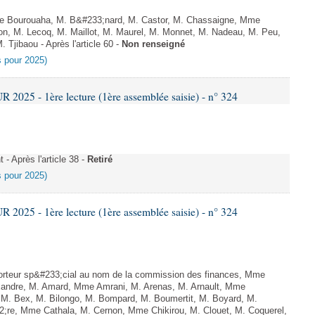
Bourouaha, M. B&#233;nard, M. Castor, M. Chassaigne, Mme
n, M. Lecoq, M. Maillot, M. Maurel, M. Monnet, M. Nadeau, M. Peu,
Tjibaou - Après l'article 60 -
Non renseigné
es pour 2025)
025 - 1ère lecture (1ère assemblée saisie) - n° 324
 Après l'article 38 -
Retiré
es pour 2025)
025 - 1ère lecture (1ère assemblée saisie) - n° 324
rteur sp&#233;cial au nom de la commission des finances, Mme
andre, M. Amard, Mme Amrani, M. Arenas, M. Arnault, Mme
, M. Bex, M. Bilongo, M. Bompard, M. Boumertit, M. Boyard, M.
2;re, Mme Cathala, M. Cernon, Mme Chikirou, M. Clouet, M. Coquerel,