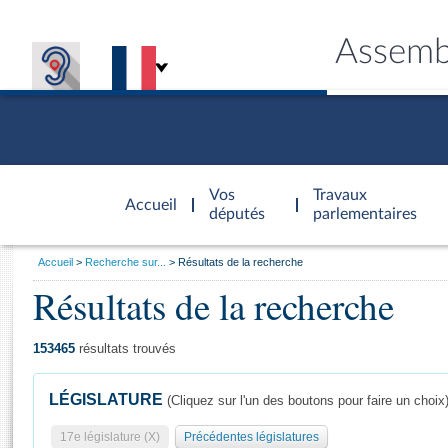
Assemb
Accèder à
la page
Vos
Travaux
Accueil
d'accueil
députés
parlementaires
Vous
Accueil
Recherche sur...
Résultats de la recherche
êtes
Résultats de la recherche
Général
ici
CONNEX
TRAVA
CONNA
DÉC
:
153465
résultats trouvés
LÉGISLATURE
(Cliquez sur l'un des boutons pour faire un choix
17e législature (X)
Précédentes législatures