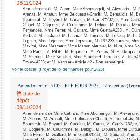
08/11/2024
Amendement de M. Caron, Mme Abomangoli, M. Alexandre, M.
Arenas, M. Arnault, Mme Belouassa-Cherifi, M. Bernalicis, M. 
Boumertit, M. Boyard, M. Cadalen, M. Carri&#232;re, Mme Cath
Clouet, M. Coquerel, M. Coulomme, M. Delogu, M. Diouara, Mm
Fernandes, Mme Ferrer, M. Gaillard, Mme Guett&#233;, M. Gu
Kerbrat, M. Lachaud, M. Lahmar, M. Laisney, M. Le Coq, M. Le
Legrain, Mme Lejeune, Mme Lepvraud, M. L&#233;aument, Mme
Maximi, Mme Mesmeur, Mme Manon Meunier, M. Nilor, Mme N
Mme Panot, M. Pilato, M. Piquemal, M. Portes, M. Prud&apos;h
M. Saintoul, Mme Soudais, Mme Stambach-Terrenoir, M. Tach&
Trouv&#233; et M. Vannier - Article 42 -
Non renseigné
Voir le dossier (Projet de loi de finances pour 2025)
Amendement n° 3105 - PLF POUR 2025 - 1ère lecture (1ère as
Date de
dépôt :
08/11/2024
Amendement de Mme Cathala, Mme Abomangoli, M. Alexandre,
M. Arenas, M. Arnault, Mme Belouassa-Cherifi, M. Bernalicis, 
Boumertit, M. Boyard, M. Cadalen, M. Caron, M. Carri&#232;re,
M. Coquerel, M. Coulomme, M. Delogu, M. Diouara, Mme Dufou
Mme Ferrer, M. Gaillard, Mme Guett&#233;, M. Guiraud, Mme H