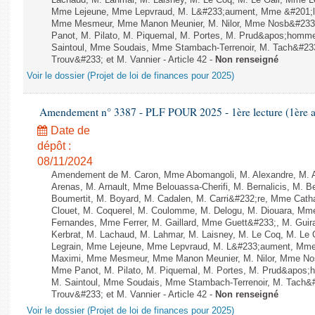
Lachaud, M. Lahmar, M. Laisney, M. Le Coq, M. Le Gall, Mme L
Mme Lejeune, Mme Lepvraud, M. L&#233;aument, Mme &#201;li
Mme Mesmeur, Mme Manon Meunier, M. Nilor, Mme Nosb&#23
Panot, M. Pilato, M. Piquemal, M. Portes, M. Prud&apos;homme
Saintoul, Mme Soudais, Mme Stambach-Terrenoir, M. Tach&#23
Trouv&#233; et M. Vannier - Article 42 -
Non renseigné
Voir le dossier (Projet de loi de finances pour 2025)
Amendement n° 3387 - PLF POUR 2025 - 1ère lecture (1ère as
Date de
dépôt :
08/11/2024
Amendement de M. Caron, Mme Abomangoli, M. Alexandre, M.
Arenas, M. Arnault, Mme Belouassa-Cherifi, M. Bernalicis, M. 
Boumertit, M. Boyard, M. Cadalen, M. Carri&#232;re, Mme Cath
Clouet, M. Coquerel, M. Coulomme, M. Delogu, M. Diouara, Mm
Fernandes, Mme Ferrer, M. Gaillard, Mme Guett&#233;, M. Gu
Kerbrat, M. Lachaud, M. Lahmar, M. Laisney, M. Le Coq, M. Le
Legrain, Mme Lejeune, Mme Lepvraud, M. L&#233;aument, Mme
Maximi, Mme Mesmeur, Mme Manon Meunier, M. Nilor, Mme N
Mme Panot, M. Pilato, M. Piquemal, M. Portes, M. Prud&apos;h
M. Saintoul, Mme Soudais, Mme Stambach-Terrenoir, M. Tach&
Trouv&#233; et M. Vannier - Article 42 -
Non renseigné
Voir le dossier (Projet de loi de finances pour 2025)