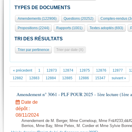
S'id
Présidence
Séance publique
Rôle et pouvoirs de l'Assemblée
Visiter l'Assemblée
TYPES DE DOCUMENTS
Fiches « Connaissance de l’Assemblée »
577 députés
Commissions et autres organes
Visite virtuelle du palais Bourbon
Amendements (122906)
Questions (20252)
Comptes-rendus (3
Organisation de l'Assemblée
Groupes politiques
Europe et International
Assister à une séance
Mot
Propositions (2244)
Rapports (1001)
Textes adoptés (693)
P
Présidence
Conférence des Présidents
Bureau
Collège des Ques
Élections législatives
Contrôle et évaluation
Accès des chercheurs à l’Assemblée
TRI DES RÉSULTATS
Congrès
Les évènements
S'inscrire
Trier par pertinence
Trier par date (X)
Pétitions
Statistiques et chiffres clés
Transparence et déontologie
Vous n'ave
Patrimoine
E
Documents de référence
« précedent
1
12873
12874
12875
12876
12877
1
La Bibliothèque
( Constitution | Règlement de l'Assemblée ... )
Documents parlementaires
12882
12883
12884
12885
12886
15347
suivant »
Les archives
Projets de loi
Contacts et plan d'accès
Amendement n° 3061 - PLF POUR 2025 - 1ère lecture (1ère as
Propositions de loi
Histoire
Photos libres de droit
Amendements
Date de
Juniors
dépôt :
Textes adoptés
Anciennes législatures
08/11/2024
Amendement de M. Berger, Mme Corneloup, Mme Fr&#233;d&#23
Liens vers les sites publics
Rapports d'information
Berrios, Mme Bay, Mme Petex, M. Cordier et Mme Sylvie Bonnet -