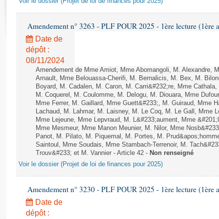
Voir le dossier (Projet de loi de finances pour 2025)
Rapports d'enquête
Rapports législatifs
Amendement n° 3263 - PLF POUR 2025 - 1ère lecture (1ère as
Rapports sur l'application des lois
Date de
Baromètre de l’application des lois
dépôt :
08/11/2024
Dossiers législatifs
Amendement de Mme Amiot, Mme Abomangoli, M. Alexandre, M.
Arnault, Mme Belouassa-Cherifi, M. Bernalicis, M. Bex, M. Bilo
Budget et sécurité sociale
Boyard, M. Cadalen, M. Caron, M. Carri&#232;re, Mme Cathala,
Questions écrites et orales
M. Coquerel, M. Coulomme, M. Delogu, M. Diouara, Mme Dufou
Comptes rendus des débats
Mme Ferrer, M. Gaillard, Mme Guett&#233;, M. Guiraud, Mme H
Lachaud, M. Lahmar, M. Laisney, M. Le Coq, M. Le Gall, Mme L
Mme Lejeune, Mme Lepvraud, M. L&#233;aument, Mme &#201;li
Mme Mesmeur, Mme Manon Meunier, M. Nilor, Mme Nosb&#23
Panot, M. Pilato, M. Piquemal, M. Portes, M. Prud&apos;homme
Saintoul, Mme Soudais, Mme Stambach-Terrenoir, M. Tach&#23
Trouv&#233; et M. Vannier - Article 42 -
Non renseigné
Voir le dossier (Projet de loi de finances pour 2025)
Amendement n° 3230 - PLF POUR 2025 - 1ère lecture (1ère as
Date de
dépôt :