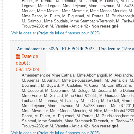
Hignet, M. Kerbrat, M. Lachaud, M. Lahmar, M. Laisney, M. Le 
Legavre, Mme Legrain, Mme Lejeune, Mme Lepvraud, M. L&#233
Maudet, Mme Maximi, Mme Mesmeur, Mme Manon Meunier, M. N
Mme Panot, M. Pilato, M. Piquemal, M. Portes, M. Prud&apos;h
M. Saintoul, Mme Soudais, Mme Stambach-Terrenoir, M. Tach&
Trouv&#233; et M. Vannier - Article 42 -
Non renseigné
Voir le dossier (Projet de loi de finances pour 2025)
Amendement n° 3096 - PLF POUR 2025 - 1ère lecture (1ère as
Date de
dépôt :
08/11/2024
Amendement de Mme Cathala, Mme Abomangoli, M. Alexandre,
M. Arenas, M. Arnault, Mme Belouassa-Cherifi, M. Bernalicis, 
Boumertit, M. Boyard, M. Cadalen, M. Caron, M. Carri&#232;re,
M. Coquerel, M. Coulomme, M. Delogu, M. Diouara, Mme Dufou
Mme Ferrer, M. Gaillard, Mme Guett&#233;, M. Guiraud, Mme H
Lachaud, M. Lahmar, M. Laisney, M. Le Coq, M. Le Gall, Mme L
Mme Lejeune, Mme Lepvraud, M. L&#233;aument, Mme &#201;li
Mme Mesmeur, Mme Manon Meunier, M. Nilor, Mme Nosb&#23
Panot, M. Pilato, M. Piquemal, M. Portes, M. Prud&apos;homme
Saintoul, Mme Soudais, Mme Stambach-Terrenoir, M. Tach&#23
Trouv&#233; et M. Vannier - Article 42 -
Non renseigné
Voir le dossier (Projet de loi de finances pour 2025)