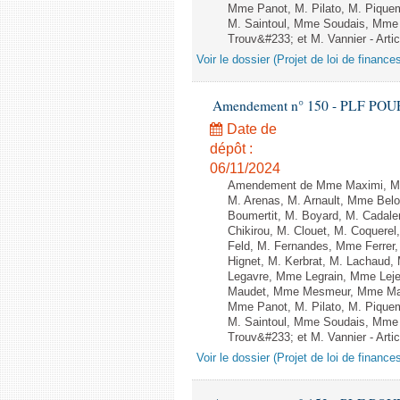
Mme Panot, M. Pilato, M. Pique
M. Saintoul, Mme Soudais, Mme 
Trouv&#233; et M. Vannier - Artic
Voir le dossier (Projet de loi de financ
Amendement n° 150 - PLF POUR 20
Date de
dépôt :
06/11/2024
Amendement de Mme Maximi, Mm
M. Arenas, M. Arnault, Mme Belo
Boumertit, M. Boyard, M. Cadal
Chikirou, M. Clouet, M. Coquer
Feld, M. Fernandes, Mme Ferrer
Hignet, M. Kerbrat, M. Lachaud,
Legavre, Mme Legrain, Mme Lej
Maudet, Mme Mesmeur, Mme Man
Mme Panot, M. Pilato, M. Pique
M. Saintoul, Mme Soudais, Mme 
Trouv&#233; et M. Vannier - Artic
Voir le dossier (Projet de loi de financ