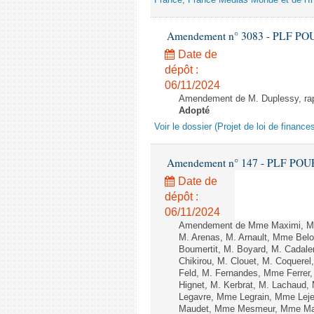
France, France Médias Monde et de l'Ins
Amendement n° 3083 - PLF POUR 2
Date de
dépôt :
06/11/2024
Amendement de M. Duplessy, rappo
Adopté
Voir le dossier (Projet de loi de financ
Amendement n° 147 - PLF POUR 20
Date de
dépôt :
06/11/2024
Amendement de Mme Maximi, Mm
M. Arenas, M. Arnault, Mme Belo
Boumertit, M. Boyard, M. Cadal
Chikirou, M. Clouet, M. Coquer
Feld, M. Fernandes, Mme Ferrer
Hignet, M. Kerbrat, M. Lachaud,
Legavre, Mme Legrain, Mme Lej
Maudet, Mme Mesmeur, Mme Man