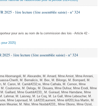
titut national de l'audiovisuel pour la période 2024-2028)
025 - 1ère lecture (1ère assemblée saisie) - n° 324
rteur pour avis au nom de la commission des lois - Article 42 -
es pour 2025)
25 - 1ère lecture (1ère assemblée saisie) - n° 324
e Abomangoli, M. Alexandre, M. Amard, Mme Amiot, Mme Amrani,
uassa-Cherifi, M. Bernalicis, M. Bex, M. Bilongo, M. Bompard, M.
en, M. Caron, M. Carri&#232;re, Mme Cathala, M. Cernon, Mme
el, M. Coulomme, M. Delogu, M. Diouara, Mme Dufour, Mme Erodi, Mme
, M. Gaillard, Mme Guett&#233;, M. Guiraud, Mme Hamdane, Mme
 M. Lahmar, M. Laisney, M. Le Coq, M. Le Gall, Mme Leboucher, M.
eune, Mme Lepvraud, M. L&#233;aument, Mme &#201;lisa Martin, M.
on Meunier, M. Nilor, Mme Nosb&#233;, Mme Obono, Mme Oziol,