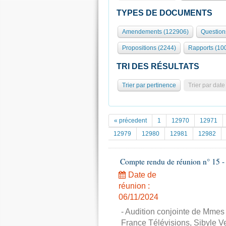
TYPES DE DOCUMENTS
Amendements (122906)
Question
Propositions (2244)
Rapports (10
TRI DES RÉSULTATS
Trier par pertinence
Trier par date
« précedent
1
12970
12971
12979
12980
12981
12982
Compte rendu de réunion n° 15 - C
Date de
réunion :
06/11/2024
- Audition conjointe de Mmes
France Télévisions, Sibyle Ve