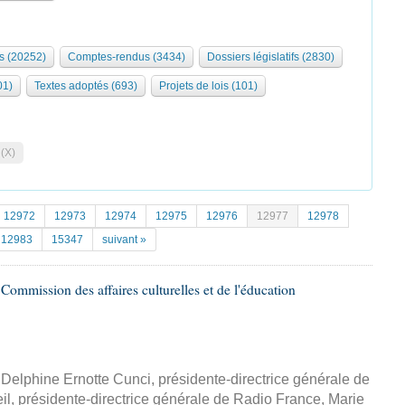
s (20252)
Comptes-rendus (3434)
Dossiers législatifs (2830)
01)
Textes adoptés (693)
Projets de lois (101)
 (X)
12972
12973
12974
12975
12976
12977
12978
12983
15347
suivant »
ommission des affaires culturelles et de l'éducation
 Delphine Ernotte Cunci, présidente-directrice générale de
il, présidente-directrice générale de Radio France, Marie