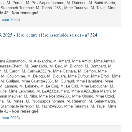
mal, M. Portes, M. Prud&apos;homme, M. Ratenon, M. Saint-Martin,
Stambach-Terrenoir, M. Tach&#233;, Mme Taurinya, M. Tavel, Mme
le 42 -
Non renseigné
es pour 2025)
25 - 1ère lecture (1ère assemblée saisie) - n° 324
e Abomangoli, M. Alexandre, M. Amard, Mme Amiot, Mme Amrani,
uassa-Cherifi, M. Bernalicis, M. Bex, M. Bilongo, M. Bompard, M.
en, M. Caron, M. Carri&#232;re, Mme Cathala, M. Cernon, Mme
el, M. Coulomme, M. Delogu, M. Diouara, Mme Dufour, Mme Erodi, Mme
, M. Gaillard, Mme Guett&#233;, M. Guiraud, Mme Hamdane, Mme
 M. Lahmar, M. Laisney, M. Le Coq, M. Le Gall, Mme Leboucher, M.
eune, Mme Lepvraud, M. L&#233;aument, Mme &#201;lisa Martin, M.
on Meunier, M. Nilor, Mme Nosb&#233;, Mme Obono, Mme Oziol,
mal, M. Portes, M. Prud&apos;homme, M. Ratenon, M. Saint-Martin,
Stambach-Terrenoir, M. Tach&#233;, Mme Taurinya, M. Tavel, Mme
le 42 -
Non renseigné
es pour 2025)