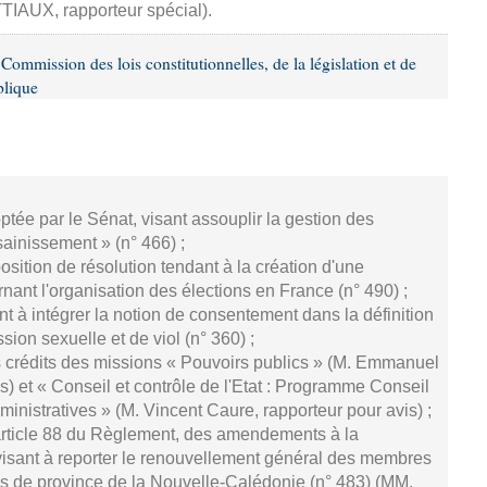
TTIAUX, rapporteur spécial).
mmission des lois constitutionnelles, de la législation et de
blique
doptée par le Sénat, visant assouplir la gestion des
ainissement » (n° 466) ;
position de résolution tendant à la création d'une
ant l'organisation des élections en France (n° 490) ;
sant à intégrer la notion de consentement dans la définition
sion sexuelle et de viol (n° 360) ;
 crédits des missions « Pouvoirs publics » (M. Emmanuel
s) et « Conseil et contrôle de l'Etat : Programme Conseil
administratives » (M. Vincent Caure, rapporteur pour avis) ;
article 88 du Règlement, des amendements à la
 visant à reporter le renouvellement général des membres
s de province de la Nouvelle-Calédonie (n° 483) (MM.