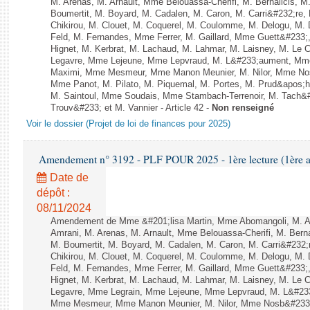
M. Arenas, M. Arnault, Mme Belouassa-Cherifi, M. Bernalicis, 
Boumertit, M. Boyard, M. Cadalen, M. Caron, M. Carri&#232;re
Chikirou, M. Clouet, M. Coquerel, M. Coulomme, M. Delogu, M
Feld, M. Fernandes, Mme Ferrer, M. Gaillard, Mme Guett&#23
Hignet, M. Kerbrat, M. Lachaud, M. Lahmar, M. Laisney, M. Le 
Legavre, Mme Lejeune, Mme Lepvraud, M. L&#233;aument, Mme
Maximi, Mme Mesmeur, Mme Manon Meunier, M. Nilor, Mme N
Mme Panot, M. Pilato, M. Piquemal, M. Portes, M. Prud&apos;h
M. Saintoul, Mme Soudais, Mme Stambach-Terrenoir, M. Tach&
Trouv&#233; et M. Vannier - Article 42 -
Non renseigné
Voir le dossier (Projet de loi de finances pour 2025)
Amendement n° 3192 - PLF POUR 2025 - 1ère lecture (1ère as
Date de
dépôt :
08/11/2024
Amendement de Mme &#201;lisa Martin, Mme Abomangoli, M. 
Amrani, M. Arenas, M. Arnault, Mme Belouassa-Cherifi, M. Bern
M. Boumertit, M. Boyard, M. Cadalen, M. Caron, M. Carri&#232
Chikirou, M. Clouet, M. Coquerel, M. Coulomme, M. Delogu, M
Feld, M. Fernandes, Mme Ferrer, M. Gaillard, Mme Guett&#23
Hignet, M. Kerbrat, M. Lachaud, M. Lahmar, M. Laisney, M. Le 
Legavre, Mme Legrain, Mme Lejeune, Mme Lepvraud, M. L&#23
Mme Mesmeur, Mme Manon Meunier, M. Nilor, Mme Nosb&#23