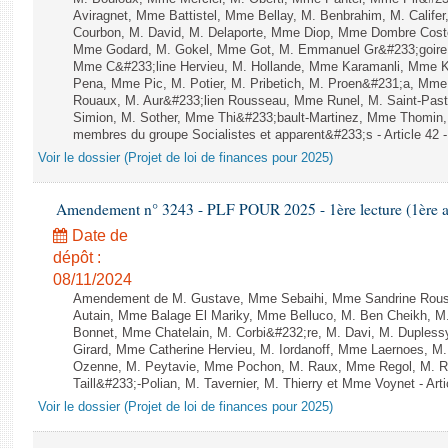
Aviragnet, Mme Battistel, Mme Bellay, M. Benbrahim, M. Califer
Courbon, M. David, M. Delaporte, Mme Diop, Mme Dombre Coste
Mme Godard, M. Gokel, Mme Got, M. Emmanuel Gr&#233;goire,
Mme C&#233;line Hervieu, M. Hollande, Mme Karamanli, Mme Kel
Pena, Mme Pic, M. Potier, M. Pribetich, M. Proen&#231;a, M
Rouaux, M. Aur&#233;lien Rousseau, Mme Runel, M. Saint-Past
Simion, M. Sother, Mme Thi&#233;bault-Martinez, Mme Thomin, M
membres du groupe Socialistes et apparent&#233;s - Article 42 
Voir le dossier (Projet de loi de finances pour 2025)
Amendement n° 3243 - PLF POUR 2025 - 1ère lecture (1ère as
Date de
dépôt :
08/11/2024
Amendement de M. Gustave, Mme Sebaihi, Mme Sandrine Rouss
Autain, Mme Balage El Mariky, Mme Belluco, M. Ben Cheikh, M.
Bonnet, Mme Chatelain, M. Corbi&#232;re, M. Davi, M. Dupless
Girard, Mme Catherine Hervieu, M. Iordanoff, Mme Laernoes, M
Ozenne, M. Peytavie, Mme Pochon, M. Raux, Mme Regol, M. 
Taill&#233;-Polian, M. Tavernier, M. Thierry et Mme Voynet - Arti
Voir le dossier (Projet de loi de finances pour 2025)