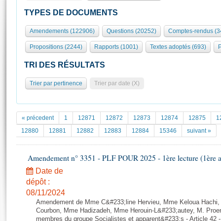
S'id
Présidence
Séance publique
Rôle et pouvoirs de l'Assemblée
Visiter l'Assemblée
TYPES DE DOCUMENTS
Fiches « Connaissance de l’Assemblée »
577 députés
Commissions et autres organes
Visite virtuelle du palais Bourbon
Amendements (122906)
Questions (20252)
Comptes-rendus (3
Organisation de l'Assemblée
Groupes politiques
Europe et International
Assister à une séance
Mot
Propositions (2244)
Rapports (1001)
Textes adoptés (693)
P
Présidence
Conférence des Présidents
Bureau
Collège des Ques
Élections législatives
Contrôle et évaluation
Accès des chercheurs à l’Assemblée
TRI DES RÉSULTATS
Congrès
Les évènements
S'inscrire
Trier par pertinence
Trier par date (X)
Pétitions
Statistiques et chiffres clés
Transparence et déontologie
Vous n'ave
Patrimoine
E
Documents de référence
« précedent
1
12871
12872
12873
12874
12875
1
La Bibliothèque
( Constitution | Règlement de l'Assemblée ... )
Documents parlementaires
12880
12881
12882
12883
12884
15346
suivant »
Les archives
Projets de loi
Contacts et plan d'accès
Amendement n° 3351 - PLF POUR 2025 - 1ère lecture (1ère as
Propositions de loi
Histoire
Photos libres de droit
Amendements
Date de
Juniors
dépôt :
Textes adoptés
Anciennes législatures
08/11/2024
Amendement de Mme C&#233;line Hervieu, Mme Keloua Hachi,
Liens vers les sites publics
Rapports d'information
Courbon, Mme Hadizadeh, Mme Herouin-L&#233;autey, M. Proe
membres du groupe Socialistes et apparent&#233;s - Article 42 