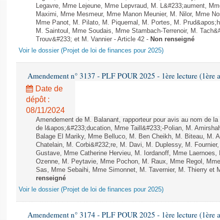
Legavre, Mme Lejeune, Mme Lepvraud, M. L&#233;aument, Mme
Maximi, Mme Mesmeur, Mme Manon Meunier, M. Nilor, Mme N
Mme Panot, M. Pilato, M. Piquemal, M. Portes, M. Prud&apos;h
M. Saintoul, Mme Soudais, Mme Stambach-Terrenoir, M. Tach&
Trouv&#233; et M. Vannier - Article 42 -
Non renseigné
Voir le dossier (Projet de loi de finances pour 2025)
Amendement n° 3137 - PLF POUR 2025 - 1ère lecture (1ère as
Date de
dépôt :
08/11/2024
Amendement de M. Balanant, rapporteur pour avis au nom de la c
de l&apos;&#233;ducation, Mme Taill&#233;-Polian, M. Amirsha
Balage El Mariky, Mme Belluco, M. Ben Cheikh, M. Biteau, M. 
Chatelain, M. Corbi&#232;re, M. Davi, M. Duplessy, M. Fournier
Gustave, Mme Catherine Hervieu, M. Iordanoff, Mme Laernoes,
Ozenne, M. Peytavie, Mme Pochon, M. Raux, Mme Regol, Mme 
Sas, Mme Sebaihi, Mme Simonnet, M. Tavernier, M. Thierry et M
renseigné
Voir le dossier (Projet de loi de finances pour 2025)
Amendement n° 3174 - PLF POUR 2025 - 1ère lecture (1ère as