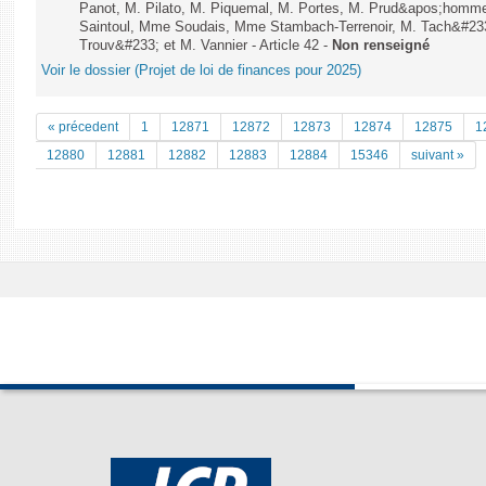
Panot, M. Pilato, M. Piquemal, M. Portes, M. Prud&apos;homme
Saintoul, Mme Soudais, Mme Stambach-Terrenoir, M. Tach&#23
Trouv&#233; et M. Vannier - Article 42 -
Non renseigné
Voir le dossier (Projet de loi de finances pour 2025)
« précedent
1
12871
12872
12873
12874
12875
1
12880
12881
12882
12883
12884
15346
suivant »