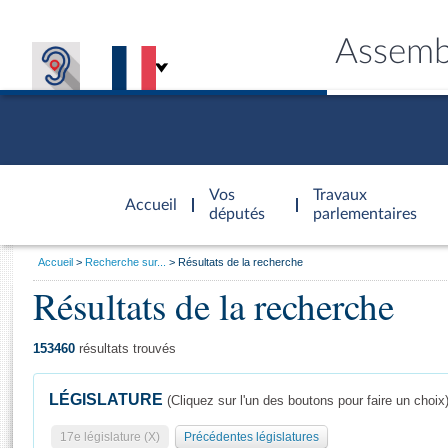
Assemb
Accèder à
la page
Vos
Travaux
Accueil
d'accueil
députés
parlementaires
Vous
Accueil
Recherche sur...
Résultats de la recherche
êtes
Résultats de la recherche
Général
ici
CONNEX
TRAVA
CONNA
DÉC
:
153460
résultats trouvés
LÉGISLATURE
(Cliquez sur l'un des boutons pour faire un choix
17e législature (X)
Précédentes législatures