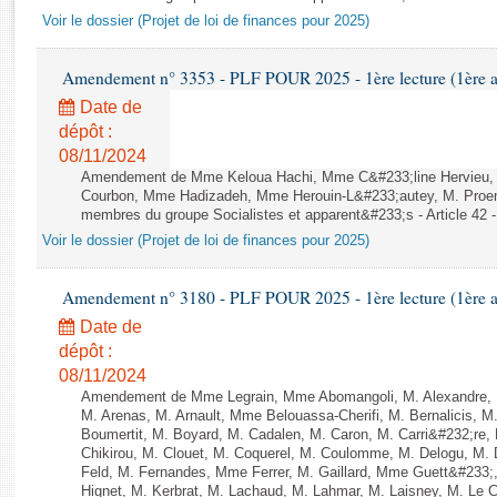
Rapports d'enquête
Voir le dossier (Projet de loi de finances pour 2025)
Rapports législatifs
Rapports sur l'application des lois
Amendement n° 3353 - PLF POUR 2025 - 1ère lecture (1ère as
Baromètre de l’application des lois
Date de
dépôt :
Dossiers législatifs
08/11/2024
Amendement de Mme Keloua Hachi, Mme C&#233;line Hervieu,
Budget et sécurité sociale
Courbon, Mme Hadizadeh, Mme Herouin-L&#233;autey, M. Proe
Questions écrites et orales
membres du groupe Socialistes et apparent&#233;s - Article 42 
Comptes rendus des débats
Voir le dossier (Projet de loi de finances pour 2025)
Amendement n° 3180 - PLF POUR 2025 - 1ère lecture (1ère as
Date de
dépôt :
08/11/2024
Amendement de Mme Legrain, Mme Abomangoli, M. Alexandre,
M. Arenas, M. Arnault, Mme Belouassa-Cherifi, M. Bernalicis, 
Boumertit, M. Boyard, M. Cadalen, M. Caron, M. Carri&#232;re
Chikirou, M. Clouet, M. Coquerel, M. Coulomme, M. Delogu, M
Feld, M. Fernandes, Mme Ferrer, M. Gaillard, Mme Guett&#23
Hignet, M. Kerbrat, M. Lachaud, M. Lahmar, M. Laisney, M. Le 