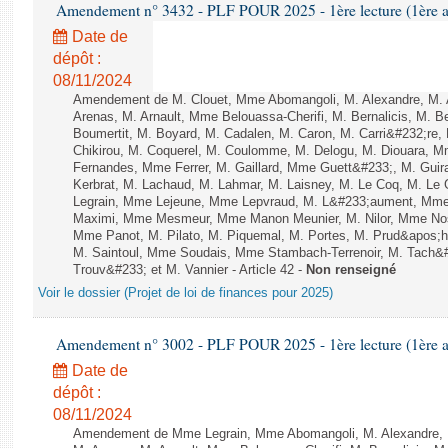
Amendement n° 3432 - PLF POUR 2025 - 1ère lecture (1ère as
Date de
dépôt :
08/11/2024
Amendement de M. Clouet, Mme Abomangoli, M. Alexandre, M.
Arenas, M. Arnault, Mme Belouassa-Cherifi, M. Bernalicis, M. 
Boumertit, M. Boyard, M. Cadalen, M. Caron, M. Carri&#232;re
Chikirou, M. Coquerel, M. Coulomme, M. Delogu, M. Diouara, 
Fernandes, Mme Ferrer, M. Gaillard, Mme Guett&#233;, M. Gu
Kerbrat, M. Lachaud, M. Lahmar, M. Laisney, M. Le Coq, M. Le
Legrain, Mme Lejeune, Mme Lepvraud, M. L&#233;aument, Mme
Maximi, Mme Mesmeur, Mme Manon Meunier, M. Nilor, Mme N
Mme Panot, M. Pilato, M. Piquemal, M. Portes, M. Prud&apos;h
M. Saintoul, Mme Soudais, Mme Stambach-Terrenoir, M. Tach&
Trouv&#233; et M. Vannier - Article 42 -
Non renseigné
Voir le dossier (Projet de loi de finances pour 2025)
Amendement n° 3002 - PLF POUR 2025 - 1ère lecture (1ère as
Date de
dépôt :
08/11/2024
Amendement de Mme Legrain, Mme Abomangoli, M. Alexandre,