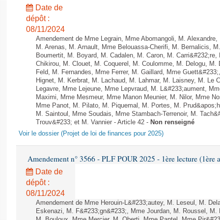
Date de
dépôt :
08/11/2024
Amendement de Mme Legrain, Mme Abomangoli, M. Alexandre,
M. Arenas, M. Arnault, Mme Belouassa-Cherifi, M. Bernalicis, 
Boumertit, M. Boyard, M. Cadalen, M. Caron, M. Carri&#232;re
Chikirou, M. Clouet, M. Coquerel, M. Coulomme, M. Delogu, M
Feld, M. Fernandes, Mme Ferrer, M. Gaillard, Mme Guett&#23
Hignet, M. Kerbrat, M. Lachaud, M. Lahmar, M. Laisney, M. Le 
Legavre, Mme Lejeune, Mme Lepvraud, M. L&#233;aument, Mme
Maximi, Mme Mesmeur, Mme Manon Meunier, M. Nilor, Mme N
Mme Panot, M. Pilato, M. Piquemal, M. Portes, M. Prud&apos;h
M. Saintoul, Mme Soudais, Mme Stambach-Terrenoir, M. Tach&
Trouv&#233; et M. Vannier - Article 42 -
Non renseigné
Voir le dossier (Projet de loi de finances pour 2025)
Amendement n° 3566 - PLF POUR 2025 - 1ère lecture (1ère as
Date de
dépôt :
08/11/2024
Amendement de Mme Herouin-L&#233;autey, M. Leseul, M. Delau
Eskenazi, M. F&#233;gn&#233;, Mme Jourdan, M. Roussel, M. Ph
M. Bouloux, Mme Mercier, M. Oberti, Mme Pantel, Mme Pir&#2